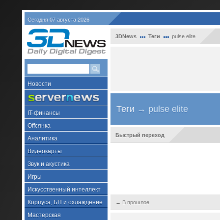
Сегодня 07 августа 2026
3DNews
Теги
pulse elite
Новости
Теги
→ pulse elite
IT-финансы
Offсянка
Быстрый переход
Аналитика
Видеокарты
Звук и акустика
Игры
Искусственный интеллект
Корпуса, БП и охлаждение
← В прошлое
Мастерская