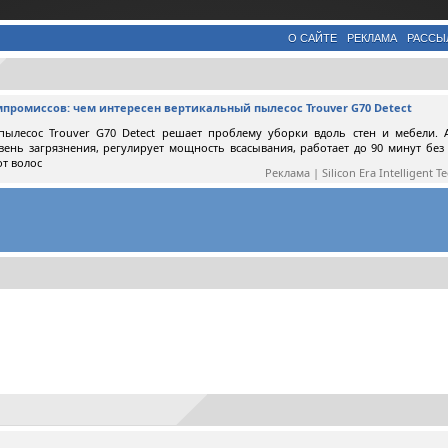
О САЙТЕ
РЕКЛАМА
РАССЫ
мпромиссов: чем интересен вертикальный пылесос Trouver G70 Detect
пылесос Trouver G70 Detect решает проблему уборки вдоль стен и мебели. 
вень загрязнения, регулирует мощность всасывания, работает до 90 минут без
от волос
Реклама | Silicon Era Intelligent T