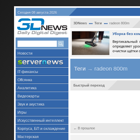
Сегодня 08 августа 2026
3DNews
Теги
radeon 800m
Уборка без ко
Вертикальный 
определяет уро
очистки щётки 
Новости
Теги
→ radeon 800m
IT-финансы
Offсянка
Быстрый переход
Аналитика
Видеокарты
Звук и акустика
Игры
Искусственный интеллект
← В прошлое
Корпуса, БП и охлаждение
Мастерская