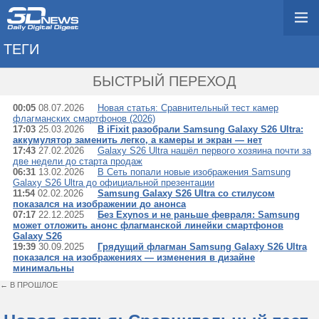
ТЕГИ
→ SAMSUNG GALAXY 
БЫСТРЫЙ ПЕРЕХОД
00:05
08.07.2026
Новая статья: Сравнительный тест камер
флагманских смартфонов (2026)
17:03
25.03.2026
В iFixit разобрали Samsung Galaxy S26 Ultra:
аккумулятор заменить легко, а камеры и экран — нет
17:43
27.02.2026
Galaxy S26 Ultra нашёл первого хозяина почти за
две недели до старта продаж
06:31
13.02.2026
В Сеть попали новые изображения Samsung
Galaxy S26 Ultra до официальной презентации
11:54
02.02.2026
Samsung Galaxy S26 Ultra со стилусом
показался на изображении до анонса
07:17
22.12.2025
Без Exynos и не раньше февраля: Samsung
может отложить анонс флагманской линейки смартфонов
Galaxy S26
19:39
30.09.2025
Грядущий флагман Samsung Galaxy S26 Ultra
показался на изображениях — изменения в дизайне
минимальны
← В ПРОШЛОЕ