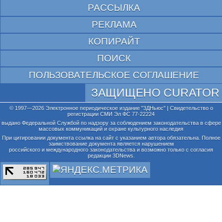
РАССЫЛКА
РЕКЛАМА
КОПИРАЙТ
ПОИСК
ПОЛЬЗОВАТЕЛЬСКОЕ СОГЛАШЕНИЕ
ЗАЩИЩЕНО CURATOR
© 1997—2026 Электронное периодическое издание "3ДНьюс" | Свидетельство о
регистрации СМИ Эл ФС 77-22224
выдано Федеральной Службой по надзору за соблюдением законодательства в сфере
массовых коммуникаций и охране культурного наследия
При цитировании документа ссылка на сайт с указанием автора обязательна. Полное
заимствование документа является нарушением
российского и международного законодательства и возможно только с согласия
редакции 3DNews.