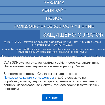
РЕКЛАМА
КОПИРАЙТ
ПОИСК
ПОЛЬЗОВАТЕЛЬСКОЕ СОГЛАШЕНИЕ
ЗАЩИЩЕНО CURATOR
© 1997—2026 Электронное периодическое издание "3ДНьюс" | Свидетельство о
регистрации СМИ Эл ФС 77-22224
выдано Федеральной Службой по надзору за соблюдением законодательства в сфере
массовых коммуникаций и охране культурного наследия
При цитировании документа ссылка на сайт с указанием автора обязательна. Полное
заимствование документа является нарушением
российского и международного законодательства и возможно только с согласия
Сайт 3DNews использует файлы cookie и сервисы аналитики.
редакции 3DNews.
Это помогает нам улучшать контент и работу Cайта.
Во время посещения Cайта вы соглашаетесь с
Пользовательским соглашением
и даёте согласие на
✖
обработку и передачу (в т.ч. трансграничную) персональных
данных, использование Cайтом файлов cookie и метрических
программ.
Обзор HONOR MagicPad 4: самый изящный планшет
Принять