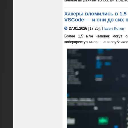
мнения по данным вопросам в отрас
Хакеры вломились в 1,5
VSCode — и они до сих 
27.01.2026
[17:25],
Павел Котов
Более 1,5 млн человек могут ок
киберпреступников — они опубликов