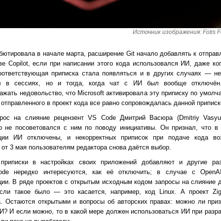
Источник изображения: Fotis Fo
ебютировала в начале марта, расширение Git начало добавлять к отпра
ве Copilot, если при написании этого кода использовался ИИ, даже ко
оответствующая приписка стала появляться и в других случаях — не 
ал в сессиях, но и тогда, когда чат с ИИ был вообще отключён
ажать недовольство, что Microsoft активировала эту приписку по умолч
 отправленного в проект кода все равно сопровождалась данной приписк
рос на слияние рецензент VS Code Дмитрий Васюра (Dmitriy Vasyu
то не посоветовался с ним по поводу инициативы. Он признал, что в
ции ИИ отключены, и некорректных приписок при подаче кода во
 от 3 мая пользователям редактора снова даётся выбор.
 приписки в настройках своих приложений добавляют и другие ра
Code нередко интересуются, как её отключить; в случае с OpenA
ии. В ряде проектов с открытым исходным кодом запросы на слияние
сли такое было — это касается, например, код Linux. А проект Zi
. Остаются открытыми и вопросы об авторских правах: можно ли при
И? И если можно, то в какой мере должен использоваться ИИ при разра