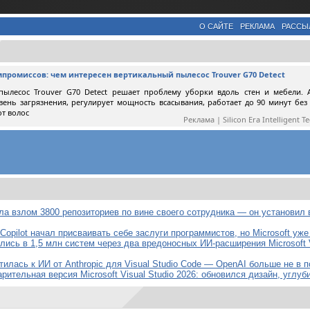
О САЙТЕ
РЕКЛАМА
РАССЫ
мпромиссов: чем интересен вертикальный пылесос Trouver G70 Detect
пылесос Trouver G70 Detect решает проблему уборки вдоль стен и мебели. 
вень загрязнения, регулирует мощность всасывания, работает до 90 минут без
от волос
Реклама | Silicon Era Intelligent T
ла взлом 3800 репозиториев по вине своего сотрудника — он установил
opilot начал присваивать себе заслуги программистов, но Microsoft уже
лись в 1,5 млн систем через два вредоносных ИИ-расширения Microsoft
атилась к ИИ от Anthropic для Visual Studio Code — OpenAI больше не в 
ительная версия Microsoft Visual Studio 2026: обновился дизайн, углуб