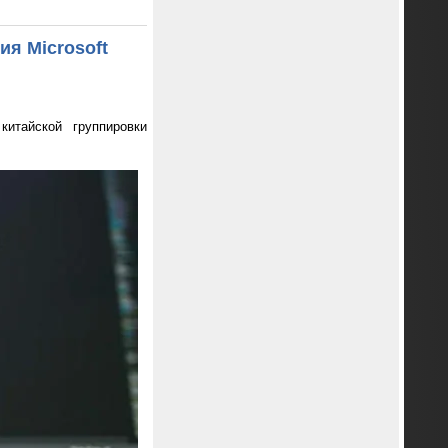
я Microsoft
итайской группировки