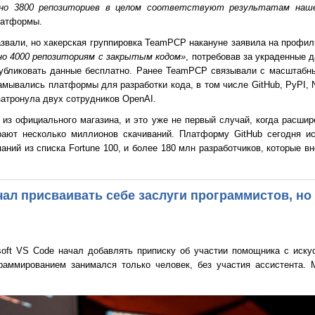
рно 3800 репозиториев в целом соответствуют результатам наше
латформы.
назвали, но хакерская группировка TeamPCP накануне заявила на профи
но 4000 репозиториям с закрытым кодом»
, потребовав за украденные 
публиковать данные бесплатно. Ранее TeamPCP связывали с масштабн
ламывались платформы для разработки кода, в том числе GitHub, PyPI, 
 затронула двух сотрудников OpenAI.
из официального магазина, и это уже не первый случай, когда расши
рают несколько миллионов скачиваний. Платформу GitHub сегодня и
аний из списка Fortune 100, и более 180 млн разработчиков, которые в
ал присваивать себе заслуги программистов, но 
soft VS Code начал добавлять приписку об участии помощника с иск
граммированием занимался только человек, без участия ассистента. M