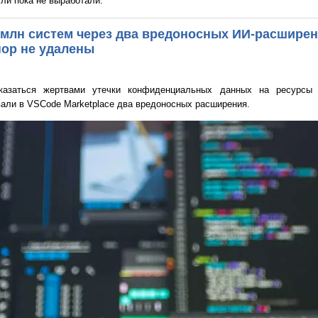
ли пока не выработали.
 млн систем через два вредоносных ИИ-расширени
пор не удалены
азаться жертвами утечки конфиденциальных данных на ресурсы к
али в VSCode Marketplace два вредоносных расширения.