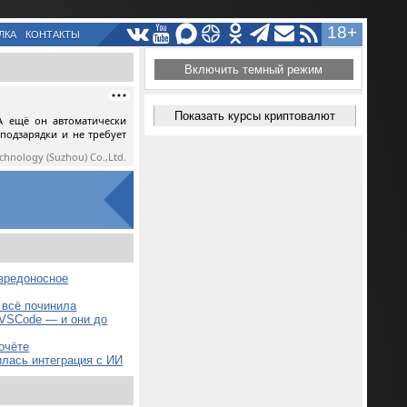
18+
ЛКА
КОНТАКТЫ
Включить темный режим
Показать курсы криптовалют
А ещё он автоматически
 подзарядки и не требует
echnology (Suzhou) Co.,Ltd.
 вредоносное
 всё починила
 VSCode — и они до
почёте
илась интеграция с ИИ