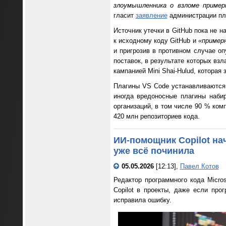
злоумышленника о взломе приме
гласит
заявление
администрации п
Источник утечки в GitHub пока не 
к исходному коду GitHub и
«пример
и пригрозив в противном случае о
поставок, в результате которых вз
кампанией Mini Shai-Hulud, которая
Плагины VS Code устанавливаются 
иногда вредоносные плагины наби
организаций, в том числе 90 % комп
420 млн репозиториев кода.
ИИ-помощник Copilot нач
уже всё починила
05.05.2026
[12:13],
Павел Котов
Редактор программного кода Micro
Copilot в проекты, даже если про
исправила ошибку.