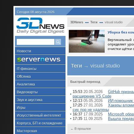
Сегодня 08 августа 2026
3DNews
Теги
visual studio
Уборка без ко
Вертикальный 
определяет уро
очистки щётки 
Новости
Теги
→ visual studio
IT-финансы
Offсянка
Быстрый переход
Аналитика
15:53
20.05.2026
GitHub призна
Видеокарты
расширение VS Code
Звук и акустика
12:13
05.05.2026
ИИ-помощник C
17:25
27.01.2026
Хакеры вломи
Игры
сих пор не удалены
16:37
17.09.2025
Microsoft обр
Искусственный интеллект
17:35
11.09.2025
Вышла предвар
Корпуса, БП и охлаждение
← В прошлое
Мастерская