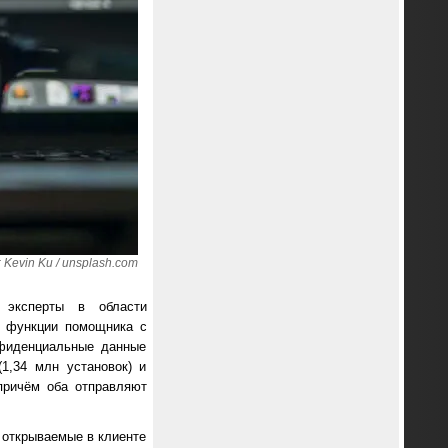
Kevin Ku / unsplash.com
 эксперты в области
т функции помощника с
нфиденциальные данные
,34 млн установок) и
 причём оба отправляют
 открываемые в клиенте