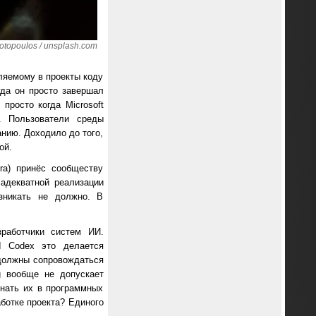
topoulos / unsplash.com
вляемому в проекты коду
гда он просто завершал
просто когда Microsoft
. Пользователи среды
анию. Доходило до того,
ой.
ra) принёс сообществу
 адекватной реализации
зникать не должно. В
зработчики систем ИИ.
I Codex это делается
 должны сопровождаться
g вообще не допускает
знать их в программных
ботке проекта? Единого