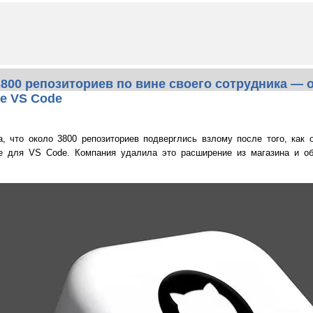
3800 репозиториев по вине своего сотрудника — 
е VS Code
, что около 3800 репозиториев подверглись взлому после того, как 
е для VS Code. Компания удалила это расширение из магазина и об