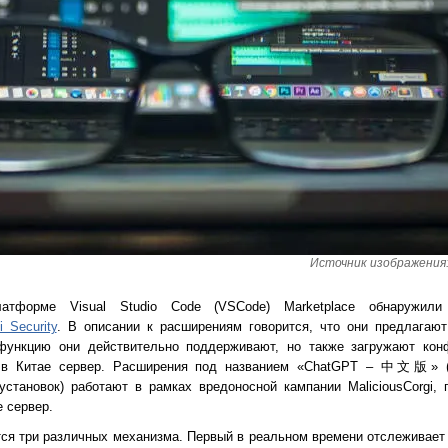
Источник изображения: 
атформе Visual Studio Code (VSCode) Marketplace обнаружили
i Security
. В описании к расширениям говорится, что они предлагаю
 функцию они действительно поддерживают, но также загружают ко
 в Китае сервер. Расширения под названием «ChatGPT – 中文版» (1
установок) работают в рамках вредоносной кампании MaliciousCorgi,
 сервер.
ся три различных механизма. Первый в реальном времени отслеживает