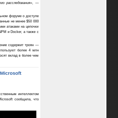
го расследования»
, —
льном форуме о доступе
данные не менее $50 000
ыми атаками на цепочки
NPM и Docker, а также с
рение содержит троян —
спользуют более 4 млн
носят вклад в более чем
Microsoft
усственным интеллектом
icrosoft сообщила, что