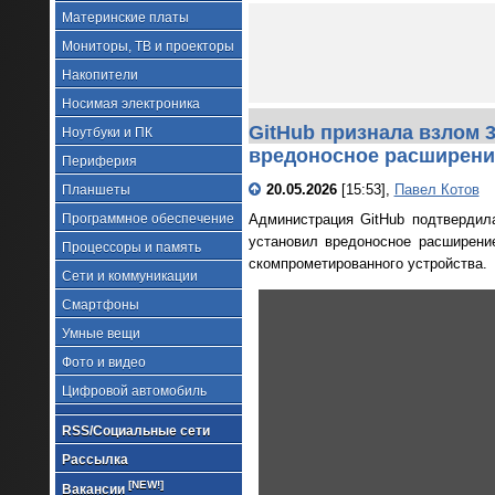
Материнские платы
Мониторы, ТВ и проекторы
Накопители
Носимая электроника
GitHub признала взлом 
Ноутбуки и ПК
вредоносное расширени
Периферия
20.05.2026
[15:53],
Павел Котов
Планшеты
Программное обеспечение
Администрация GitHub подтвердила
установил вредоносное расширени
Процессоры и память
скомпрометированного устройства.
Сети и коммуникации
Смартфоны
Умные вещи
Фото и видео
Цифровой автомобиль
RSS/Социальные сети
Рассылка
[NEW!]
Вакансии