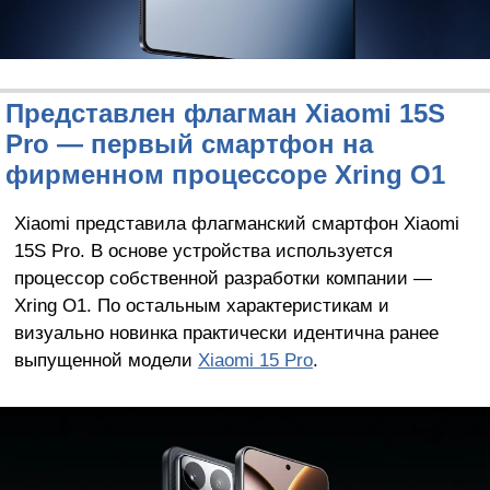
Представлен флагман Xiaomi 15S
Pro — первый смартфон на
фирменном процессоре Xring O1
Xiaomi представила флагманский смартфон Xiaomi
15S Pro. В основе устройства используется
процессор собственной разработки компании —
Xring O1. По остальным характеристикам и
визуально новинка практически идентична ранее
выпущенной модели
Xiaomi 15 Pro
.