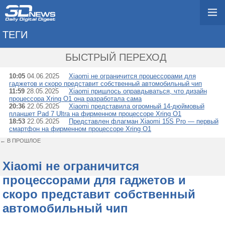
ТЕГИ
→ XRING O1
БЫСТРЫЙ ПЕРЕХОД
10:05
04.06.2025
Xiaomi не ограничится процессорами для
гаджетов и скоро представит собственный автомобильный чип
11:59
28.05.2025
Xiaomi пришлось оправдываться, что дизайн
процессора Xring O1 она разработала сама
20:36
22.05.2025
Xiaomi представила огромный 14-дюймовый
планшет Pad 7 Ultra на фирменном процессоре Xring O1
18:53
22.05.2025
Представлен флагман Xiaomi 15S Pro — первый
смартфон на фирменном процессоре Xring O1
← В ПРОШЛОЕ
Xiaomi не ограничится
процессорами для гаджетов и
скоро представит собственный
автомобильный чип