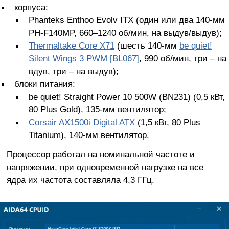
корпуса:
Phanteks Enthoo Evolv ITX (один или два 140-мм
PH-F140MP, 660–1240 об/мин, на выдув/выдув);
Thermaltake Core X71
(шесть 140-мм
be quiet!
Silent Wings 3 PWM [BL067]
, 990 об/мин, три – на
вдув, три – на выдув);
блоки питания:
be quiet! Straight Power 10 500W (BN231) (0,5 кВт,
80 Plus Gold), 135-мм вентилятор;
Corsair AX1500i Digital ATX
(1,5 кВт, 80 Plus
Titanium), 140-мм вентилятор.
Процессор работал на номинальной частоте и
напряжении, при одновременной нагрузке на все
ядра их частота составляла 4,3 ГГц.