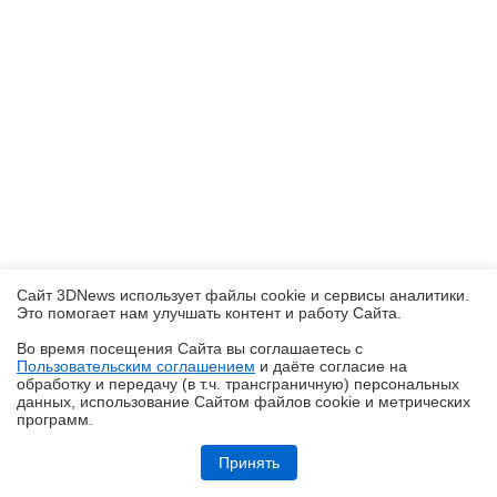
Сайт 3DNews использует файлы cookie и сервисы аналитики.
Это помогает нам улучшать контент и работу Cайта.
Во время посещения Cайта вы соглашаетесь с
Пользовательским соглашением
и даёте согласие на
✖
обработку и передачу (в т.ч. трансграничную) персональных
данных, использование Cайтом файлов cookie и метрических
программ.
Ryzen и двухранговая DDR5: проверяем комплект G.Skill Trident Z5
Royal DDR5-6400 CL32 64GB
Принять