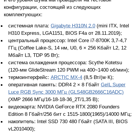
конфигурации, состоящей из следующих
комплектующих:
системная плата:
Gigabyte H310N 2.0
(mini ITX, Intel
H310 Express, LGA1151, BIOS F4a от 28.11.2019);
центральный процессор: Intel Core i7-8700K 3,7-4,7
ГГц (Coffee Lake-S, 14 нм, U0, 6 × 256 Kбайт L2, 12
Мбайт L3, TDP 95 Вт);
система охлаждения процессора: Scythe Kotetsu
(120-мм GlideStream 120 PWM на 400~1400 об/мин);
термоинтерфейс:
ARCTIC MX-4
(8,5 Вт/(м·К);
оперативная память: DDR4 2 × 8 Гбайт
GeIL Super
Luce RGB Sync 3000 МГц (GLS48GB2666C16ADC)
(XMP 2666 МГц/16-18-18-36_2T/1,35 В);
видеокарта: NVIDIA GeForce RTX 2080 Founders
Edition 8 Гбайт/256 бит с 1515-1800(1965)/14000 МГц;
накопитель: Intel SSD 730 480 Гбайт (SATA III, BIOS
vL2010400);