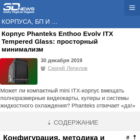
КОРПУСА, БП И ОХЛАЖДЕНИЕ
Корпус Phanteks Enthoo Evolv ITX
Tempered Glass: просторный
минимализм
30 декабря 2019
Сергей Лепилов
Может ли компактный mini ITX-корпус вмещать
полноразмерные видеокарты, кулеры и системы
жидкостного охлаждения? Phantеks отвечает «да!»
⇣ СОДЕРЖАНИЕ
Конфигурация, методика и
#
⇡