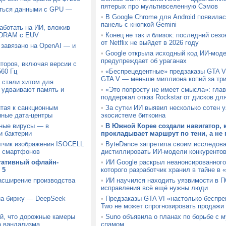
пятерых про мультивселенную Сэмов
аться данными с GPU —
•
В Google Chrome для Android появила
панель с кнопкой Gemini
аботать на ИИ, вложив
 DRAM с EUV
•
Конец не так и близок: последний сез
от Netflix не выйдет в 2026 году
 завязано на OpenAI — и
•
Google открыла исходный код ИИ-моде
предупреждает об ураганах
торов, включая версии с
60 Гц
•
«Беспрецедентные» предзаказы GTA V
GTA V — меньше миллиона копий за тр
 стали хитом для
 удваивают память и
•
«Это попросту не имеет смысла»: глава
поддержал отказ Rockstar от дисков дл
тая к санкционным
•
За сутки ИИ выявил несколько сотен 
нные дата-центры
экосистеме биткоина
ные вирусы — в
•
В Южной Корее создали навигатор,
и бактерии
прокладывает маршрут по тени, а не
тчик изображения ISOCELL
•
ByteDance запретила своим исследов
х смартфонов
дистиллировать ИИ-модели конкуренто
тативный офлайн-
•
ИИ Google раскрыл неанонсированного
 5
которого разработчик хранил в тайне в 
расширение производства
•
ИИ научился находить уязвимости в П
исправления всё ещё нужны люди
 на биржу — DeepSeek
•
Предзаказы GTA VI «настолько беспре
Two не может спрогнозировать продажи
й, что дорожные камеры
•
Suno объявила о планах по борьбе с 
а вандализма
спамом