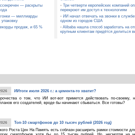
ассекречен — раскрыты
•
Три четверти европейских компаний о
хода
перекроют им доступ к технологиям
й гонки — миллиарды
•
ИИ начал отвечать на звонки в службе
 упаковку
одном из городов США
корды продаж, и 65 %
•
Alibaba нашла способ заработать на 
крупным клиентам придётся делиться в
ИИтоги июля 2026 г.: а цемента-то хватит?
2026
рочества о том, что ИИ вот-вот примется действовать по-своему, 
планов его создателей, вроде бы начинают сбываться. Все готовы?
Топ-10 смартфонов до 10 тысяч рублей (2026 год)
2026
кого Роста Цен На Память есть соблазн расширить рамки стоимости дл
огих смартфонов хотя бы до 15 тысяч рублей. Но, несмотря на н