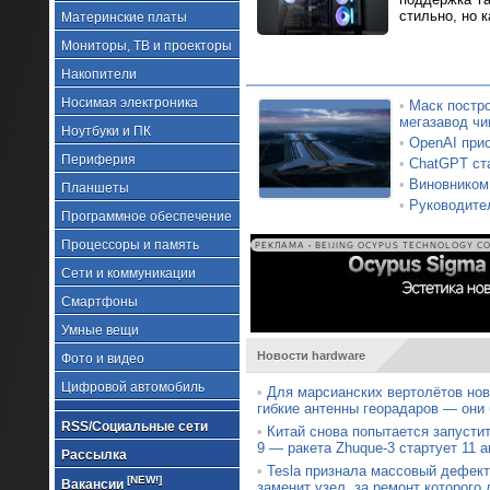
стильно, но к
Материнские платы
Мониторы, ТВ и проекторы
Накопители
Носимая электроника
•
Маск постро
мегазавод чи
Ноутбуки и ПК
•
OpenAI при
Периферия
•
ChatGPT ста
•
Виновником
Планшеты
•
Руководител
Программное обеспечение
Процессоры и память
РЕКЛАМА • BEIJING OCYPUS TECHNOLOGY CO.
Сети и коммуникации
Смартфоны
Умные вещи
Новости hardware
Фото и видео
Цифровой автомобиль
•
Для марсианских вертолётов нов
гибкие антенны георадаров — они
RSS/Социальные сети
•
Китай снова попытается запустит
9 — ракета Zhuque-3 стартует 11 а
Рассылка
•
Tesla признала массовый дефект 
[NEW!]
Вакансии
заменит узел, за ремонт которого 