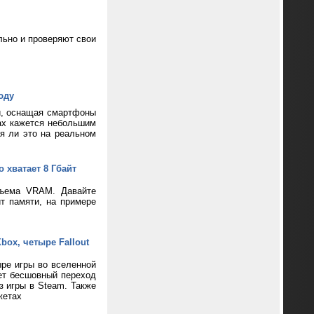
ьно и проверяют свои
юду
и, оснащая смартфоны
ax кажется небольшим
ся ли это на реальном
 хватает 8 Гбайт
бъема VRAM. Давайте
т памяти, на примере
box, четыре Fallout
ре игры во вселенной
ает бесшовный переход
з игры в Steam. Также
жетах