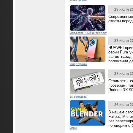
28 июля 2
Современные
ответы перед
Искусственный интеллект
27 июля 2
HUAWEI прив
серии Pura у
шагом назад 
положении д
Смартфоны
27 июля 2
Стоимость с
проверим, та
Radeon RX 90
Видеокарты
26 июля 2
В нашем сего
Fallout, Mic
без пересбор
поговорим о 
Игры