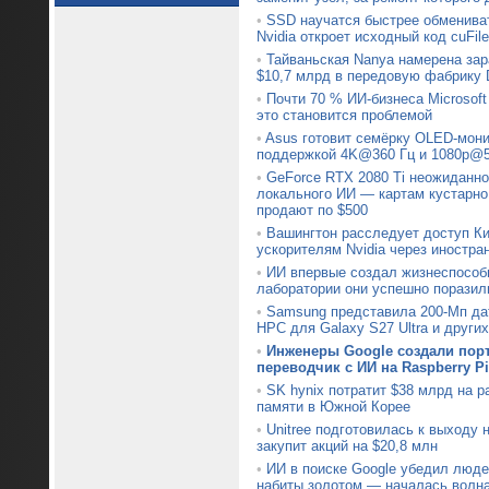
•
SSD научатся быстрее обменив
Nvidia откроет исходный код cuFile
•
Тайваньская Nanya намерена зар
$10,7 млрд в передовую фабрику
•
Почти 70 % ИИ-бизнеса Microsoft
это становится проблемой
•
Asus готовит семёрку OLED-мони
поддержкой 4K@360 Гц и 1080p@5
•
GeForce RTX 2080 Ti неожиданно
локального ИИ — картам кустарно
продают по $500
•
Вашингтон расследует доступ Ки
ускорителям Nvidia через иностра
•
ИИ впервые создал жизнеспособ
лаборатории они успешно поразил
•
Samsung представила 200-Мп да
HPC для Galaxy S27 Ultra и други
•
Инженеры Google создали пор
переводчик с ИИ на Raspberry Pi
•
SK hynix потратит $38 млрд на 
памяти в Южной Корее
•
Unitree подготовилась к выходу
закупит акций на $20,8 млн
•
ИИ в поиске Google убедил люде
набиты золотом — началась волн