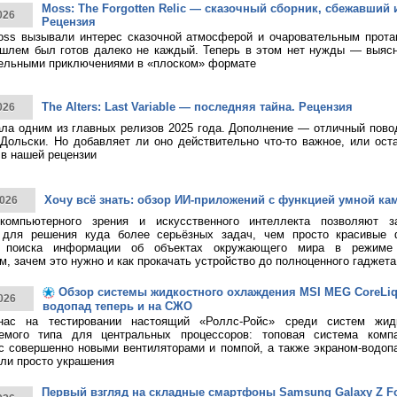
Moss: The Forgotten Relic — сказочный сборник, сбежавший 
026
Рецензия
ss вызывали интерес сказочной атмосферой и очаровательным протаг
шлем был готов далеко не каждый. Теперь в этом нет нужды — выясн
тельными приключениями в «плоском» формате
The Alters: Last Variable — последняя тайна. Рецензия
026
тала одним из главных релизов 2025 года. Дополнение — отличный пово
Дольски. Но добавляет ли оно действительно что-то важное, или ост
в нашей рецензии
Хочу всё знать: обзор ИИ-приложений с функцией умной ка
026
 компьютерного зрения и искусственного интеллекта позволяют з
 для решения куда более серьёзных задач, чем просто красивые 
о поиска информации об объектах окружающего мира в режиме 
, зачем это нужно и как прокачать устройство до полноценного гаджета
Обзор системы жидкостного охлаждения MSI MEG CoreLiqui
026
водопад теперь и на СЖО
нас на тестировании настоящий «Роллс-Ройс» среди систем жид
емого типа для центральных процессоров: топовая система ком
 с совершенно новыми вентиляторами и помпой, а также экраном-водоп
ли просто украшения
Первый взгляд на складные смартфоны Samsung Galaxy Z Fol