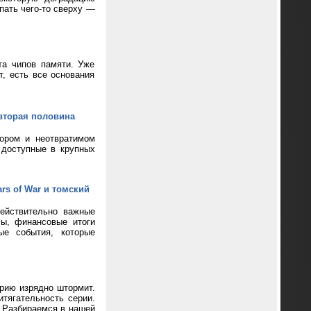
пать чего-то сверху —
та чипов памяти. Уже
т, есть все основания
вторая половина
кором и неотвратимом
 доступные в крупных
rs of War и томский
ействительно важные
сы, финансовые итоги
ые события, которые
ерию изрядно штормит.
тягательность серии.
? Разбираемся в нашей