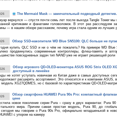
The Mermaid Mask — замечательный подводный детектив.
026
муар вернулся — спустя почти семь лет после выхода Tangle Tower мы
канной критиками и фанатами головоломок. В этот раз расследуем за
ины — в нашем обзоре расскажем, почему игра стала одним из лучших 
Обзор SSD-накопителя WD Blue SN5100: QLC больше не пуга
026
годня купить QLC SSD и ни о чём не пожалеть? На примере WD Blue
алеко продвинулись современные контроллеры, флеш-память и алго
ьшинстве повседневных задач тип NAND уже не играет решающей роли
Обзор игрового QD-OLED-монитора ASUS ROG Strix OLED 
026
доступный в линейке
нды не хотят уступать новичкам из Китая даже в самых доступных сег
родолжают расширять ассортимент. Это относится и к компании ASUS, 
 модель XG27QDMES, но с базовой по характеристикам QD-OLED-матри
Обзор смартфона HUAWEI Pura 90s Pro: компактный флагма
026
цене
тила новое поколение серии Pura – сразу в двух вариантах: Pura 90
стального мира. Причем самая простая модель, Pura 90, до глобаль
 сегодня мы говорим о Pura 90s Pro, официально младшенькой в нов
HUAWEI с упором на камеру