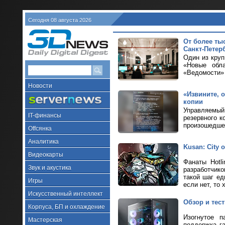
Сегодня 08 августа 2026
От более ты
Санкт-Петер
Один из кру
«Новые обла
«Ведомости» 
Новости
«Извините, 
копии
Управляемый 
IT-финансы
резервного к
произошедше
Offсянка
Аналитика
Kusan: City
Видеокарты
Фанаты Hotl
Звук и акустика
разработчик
такой шаг ед
Игры
если нет, то 
Искусственный интеллект
Обзор и тес
Корпуса, БП и охлаждение
Изогнутое п
Мастерская
поддержка г