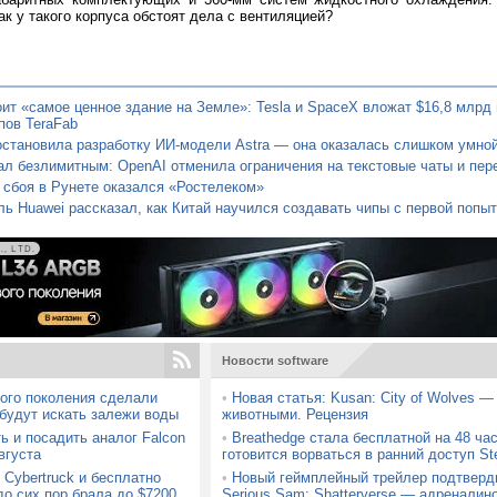
ак у такого корпуса обстоят дела с вентиляцией?
ит «самое ценное здание на Земле»: Tesla и SpaceX вложат $16,8 млрд 
пов TeraFab
остановила разработку ИИ-модели Astra — она оказалась слишком умно
л безлимитным: OpenAI отменила ограничения на текстовые чаты и пере
 сбоя в Рунете оказался «Ростелеком»
ь Huawei рассказал, как Китай научился создавать чипы с первой попыт
, LTD.
Новости software
ого поколения сделали
•
Новая статья: Kusan: City of Wolves —
 будут искать залежи воды
животными. Рецензия
ь и посадить аналог Falcon
•
Breathedge стала бесплатной на 48 час
вгуста
готовится ворваться в ранний доступ S
Cybertruck и бесплатно
•
Новый геймплейный трейлер подтверд
до сих пор брала до $7200
Serious Sam: Shatterverse — адреналин