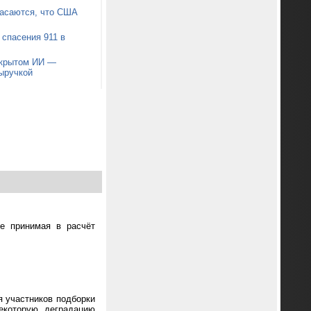
пасаются, что США
 спасения 911 в
открытом ИИ —
ыручкой
не принимая в расчёт
я участников подборки
екоторую деградацию