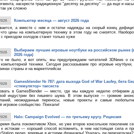
егмента, наскрести традиционную "десятку за десятку" — да еще и насы
 так уж сложно
Компьютер месяца — август 2026 года
2026
ивается, а вместе с ним и остатки надежды на скорый конец дефици
 что цены на компьютерную технику в этом году не снизятся. Наоборо
о с приходом холодов станет только хуже
Выбираем лучшие игровые ноутбуки на российском рынке (
2026
2026 года)
ого не было, и вот опять: мы предупреждаем читателей 3DNews о с
компьютерной техники. Сегодня рассказываем про игровые ноутбуки,
зинах страны и на маркетплейсах
Gamesblender № 787: дата выхода God of War Laufey, бета Gea
2026
«стимулятор» таксиста
овать в GamesBlender — место, где мы каждую неделю отбираем д
овой индустрии без лишнего шума. В этом выпуске — громкие анон
паний, неожиданные переносы, новые проекты и самые любопытн
ё игровое сообщество. Поехали!
Halo: Campaign Evolved — по третьему кругу. Рецензия
2026
время была локомотивом Xbox, но уже второе консольное поколение с
к истокам — хороший способ вспомнить, в чем настоящая сила и при
yStation релиз, впервые в истории франшизы! Удалась ли перезагрузка