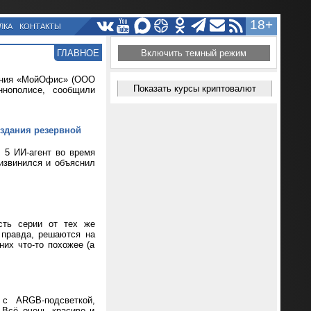
18+
ЛКА
КОНТАКТЫ
ГЛАВНОЕ
Включить темный режим
чения «МойОфис» (ООО
Показать курсы криптовалют
нополисе, сообщили
оздания резервной
 5 ИИ-агент во время
 извинился и объяснил
сть серии от тех же
 правда, решаются на
их что-то похожее (а
 с ARGB-подсветкой,
 Всё очень красиво и