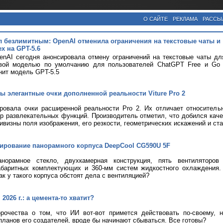
О САЙТЕ
РЕКЛАМА
РАССЫ
л безлимитным: OpenAI отменила ограничения на текстовые чаты и
х на GPT-5.6
nAI сегодня анонсировала отмену ограничений на текстовые чаты дл
вой моделью по умолчанию для пользователей ChatGPT Free и Go с
нит модель GPT-5.5
ы элегантные очки дополненной реальности Viture Pro 2
ировала очки расширенной реальности Pro 2. Их отличает относитель
р развлекательных функций. Производитель отметил, что добился кач
ривизны поля изображения, его резкости, геометрических искажений и ст
тирование панорамного корпуса DeepCool CG590U 5F
анорамное стекло, двухкамерная конструкция, пять вентиляторов
абаритных комплектующих и 360-мм систем жидкостного охлаждения.
ак у такого корпуса обстоят дела с вентиляцией?
2026 г.: а цемента-то хватит?
рочества о том, что ИИ вот-вот примется действовать по-своему, 
планов его создателей, вроде бы начинают сбываться. Все готовы?