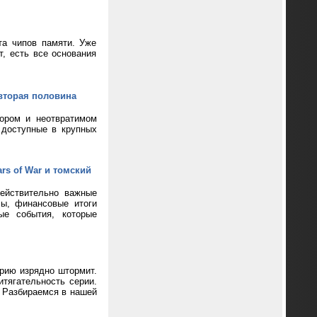
та чипов памяти. Уже
т, есть все основания
вторая половина
кором и неотвратимом
 доступные в крупных
rs of War и томский
ействительно важные
сы, финансовые итоги
ые события, которые
ерию изрядно штормит.
тягательность серии.
? Разбираемся в нашей