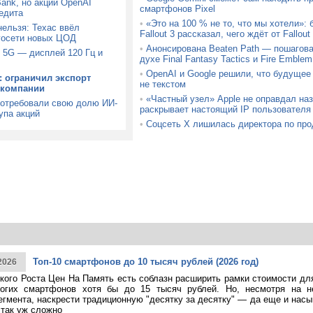
Bank, но акции OpenAI
смартфонов Pixel
едита
•
«Это на 100 % не то, что мы хотели»:
ельзя: Техас ввёл
Fallout 3 рассказал, чего ждёт от Fallou
госети новых ЦОД
•
Анонсирована Beaten Path — пошагова
 5G — дисплей 120 Гц и
духе Final Fantasy Tactics и Fire Emblem
•
OpenAI и Google решили, что будущее
: ограничил экспорт
не текстом
 компании
•
«Частный узел» Apple не оправдал на
потребовали свою долю ИИ-
раскрывает настоящий IP пользователя
упа акций
•
Соцсеть X лишилась директора по про
Топ-10 смартфонов до 10 тысяч рублей (2026 год)
2026
кого Роста Цен На Память есть соблазн расширить рамки стоимости дл
огих смартфонов хотя бы до 15 тысяч рублей. Но, несмотря на н
егмента, наскрести традиционную "десятку за десятку" — да еще и насы
 так уж сложно