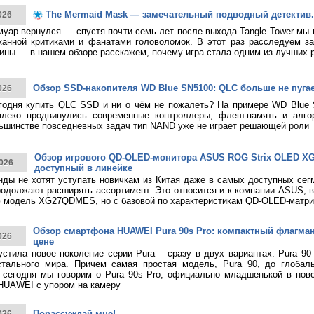
The Mermaid Mask — замечательный подводный детектив.
026
муар вернулся — спустя почти семь лет после выхода Tangle Tower мы
канной критиками и фанатами головоломок. В этот раз расследуем за
ины — в нашем обзоре расскажем, почему игра стала одним из лучших 
Обзор SSD-накопителя WD Blue SN5100: QLC больше не пуга
026
годня купить QLC SSD и ни о чём не пожалеть? На примере WD Blue
алеко продвинулись современные контроллеры, флеш-память и алго
ьшинстве повседневных задач тип NAND уже не играет решающей роли
Обзор игрового QD-OLED-монитора ASUS ROG Strix OLED 
026
доступный в линейке
нды не хотят уступать новичкам из Китая даже в самых доступных сег
родолжают расширять ассортимент. Это относится и к компании ASUS, 
 модель XG27QDMES, но с базовой по характеристикам QD-OLED-матри
Обзор смартфона HUAWEI Pura 90s Pro: компактный флагма
026
цене
тила новое поколение серии Pura – сразу в двух вариантах: Pura 90
стального мира. Причем самая простая модель, Pura 90, до глобаль
 сегодня мы говорим о Pura 90s Pro, официально младшенькой в нов
HUAWEI с упором на камеру
Порассуждай мне!