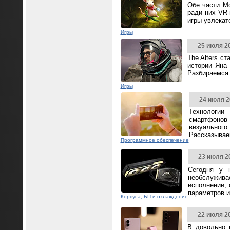
Обе части Mo
ради них VR-
игры увлека
Игры
25 июля 2
The Alters с
истории Яна 
Разбираемся 
Игры
24 июля 2
Технологии
смартфонов
визуальног
Рассказываем
Программное обеспечение
23 июля 2
Сегодня у 
необслужива
исполнении,
параметров и
Корпуса, БП и охлаждение
22 июля 2
В довольно 