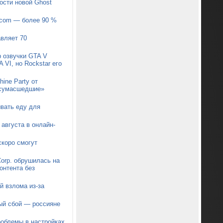
ости новой Ghost
pcom — более 90 %
авляет 70
р озвучки GTA V
 VI, но Rockstar его
ine Party от
 «сумасшедшие»
ывать еду для
августа в онлайн-
коро смогут
orp. обрушилась на
онтента без
й взлома из-за
ый сбой — россияне
роблемы в настройках