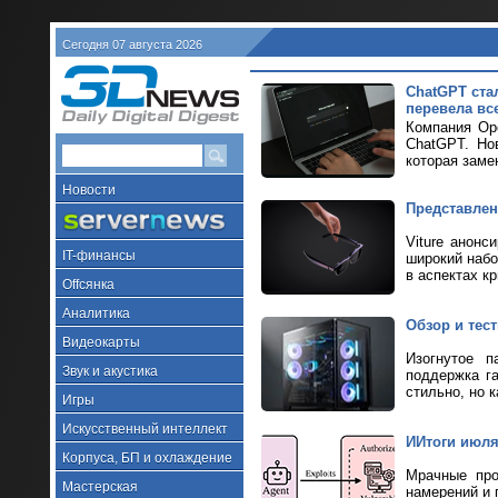
Сегодня 07 августа 2026
ChatGPT ста
перевела все
Компания Ope
ChatGPT. Но
которая заме
Новости
Представлен
Viture анонс
IT-финансы
широкий набо
в аспектах к
Offсянка
Аналитика
Обзор и тес
Видеокарты
Изогнутое п
Звук и акустика
поддержка г
стильно, но к
Игры
Искусственный интеллект
ИИтоги июля 
Корпуса, БП и охлаждение
Мрачные про
Мастерская
намерений и 