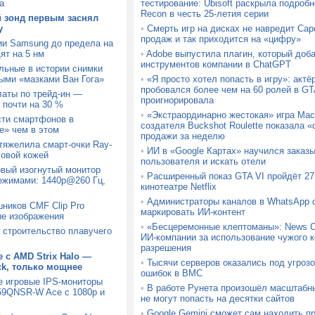
а
тестирование: Ubisoft раскрыла подробн
Recon в честь 25-летия серии
й зонд первым заснял
у
•
Смерть игр на дисках не навредит Ca
продаж и так приходится на «цифру»
ии Samsung до предела на
ят на 5 нм
•
Adobe выпустила плагин, который доб
инструментов компании в ChatGPT
льные в истории снимки
ыми «мазками Ван Гога»
•
«Я просто хотел попасть в игру»: актё
пробовался более чем на 60 ролей в GTA
латы по трейд-ин —
проигнорировала
 почти на 30 %
•
«Экстраординарно жестокая» игра Mach
сти смартфонов в
создателя Buckshot Roulette показала
» чем в этом
продажи за неделю
утяжелила смарт-очки Ray-
•
ИИ в «Google Картах» научился заказ
ловой кожей
пользователя и искать отели
вый изогнутый монитор
•
Расширенный показ GTA VI пройдёт 27 
ежимами: 1440p@260 Гц,
кинотеатре Netflix
•
Администраторы каналов в WhatsApp с
шников CMF Clip Pro
маркировать ИИ-контент
ые изображения
•
«Бесцеремонные клептоманы»: News C
а строительство плавучего
ИИ-компании за использование чужого к
разрешения
 с AMD Strix Halo —
•
Тысячи серверов оказались под угрозо
ck, только мощнее
ошибок в BMC
е игровые IPS-мониторы
•
В работе Рунета произошёл масштабн
9QNSR-W Ace с 1080p и
не могут попасть на десятки сайтов
•
Google Gemini сможет сам находить п