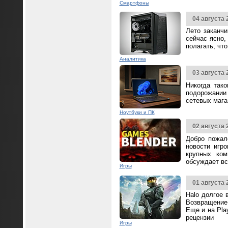
Смартфоны
04 августа 
Лето заканч
сейчас ясно,
полагать, чт
Аналитика
03 августа 
Никогда так
подорожании 
сетевых мага
Ноутбуки и ПК
02 августа 
Добро пожал
новости игр
крупных ком
обсуждает вс
Игры
01 августа 
Halo долгое 
Возвращение 
Еще и на Pla
рецензии
Игры