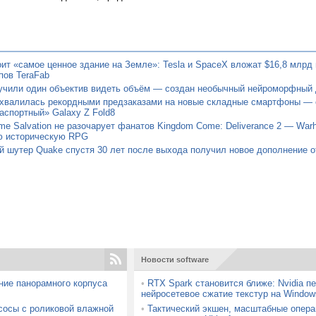
ит «самое ценное здание на Земле»: Tesla и SpaceX вложат $16,8 млрд 
пов TeraFab
учили один объектив видеть объём — создан необычный нейроморфный 
хвалилась рекордными предзаказами на новые складные смартфоны — 
аспортный» Galaxy Z Fold8
e Salvation не разочарует фанатов Kingdom Come: Deliverance 2 — Warh
ю историческую RPG
 шутер Quake спустя 30 лет после выхода получил новое дополнение о
Новости software
ние панорамного корпуса
•
RTX Spark становится ближе: Nvidia п
нейросетевое сжатие текстур на Window
сосы с роликовой влажной
•
Тактический экшен, масштабные опера