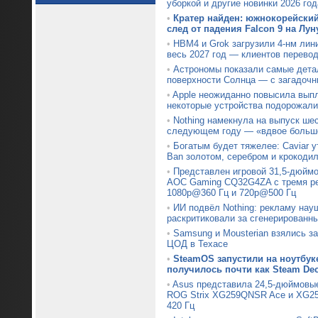
уборкой и другие новинки 2026 год
•
Кратер найден: южнокорейски
след от падения Falcon 9 на Лун
•
HBM4 и Grok загрузили 4-нм лин
весь 2027 год — клиентов перевод
•
Астрономы показали самые дета
поверхности Солнца — с загадочн
•
Apple неожиданно повысила вып
некоторые устройства подорожали
•
Nothing намекнула на выпуск ше
следующем году — «вдвое больше
•
Богатым будет тяжелее: Caviar 
Ban золотом, серебром и крокоди
•
Представлен игровой 31,5-дюймо
AOC Gaming CQ32G4ZA с тремя р
1080p@360 Гц и 720p@500 Гц
•
ИИ подвёл Nothing: рекламу нау
раскритиковали за сгенерированн
•
Samsung и Mousterian взялись з
ЦОД в Техасе
•
SteamOS запустили на ноутбуке
получилось почти как Steam De
•
Asus представила 24,5-дюймовы
ROG Strix XG259QNSR Ace и XG25
420 Гц