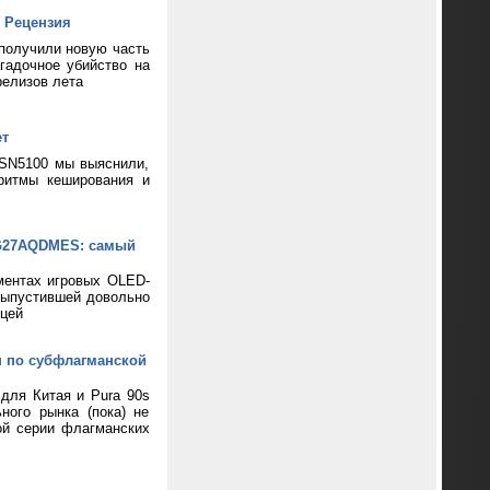
 Рецензия
 получили новую часть
гадочное убийство на
релизов лета
ет
 SN5100 мы выяснили,
ритмы кеширования и
XG27AQDMES: самый
ментах игровых OLED-
выпустившей довольно
цей
н по субфлагманской
 для Китая и Pura 90s
ного рынка (пока) не
ой серии флагманских