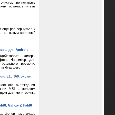
онистом, но покупать
яем, остались ли эти
д еще раз вернуться к
ается пятым колесом?
меры для Android
адействовать камеры
фото. Например, для
реального времени.
 из будущего
d E15 360: экран-
костного охлаждения
пании MSI в золотом
адом для мониторинга
d8, Galaxy Z Fold8
артфонов наметилась