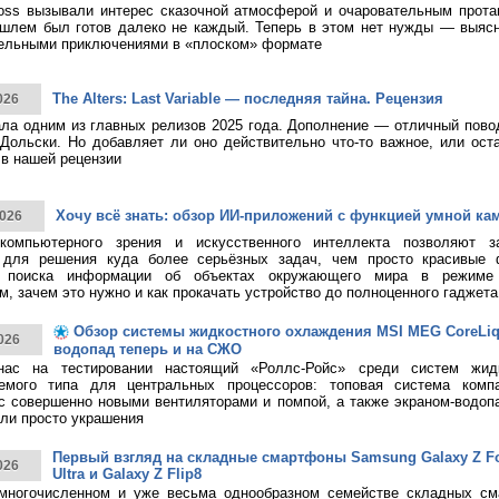
ss вызывали интерес сказочной атмосферой и очаровательным протаг
шлем был готов далеко не каждый. Теперь в этом нет нужды — выясн
тельными приключениями в «плоском» формате
The Alters: Last Variable — последняя тайна. Рецензия
026
тала одним из главных релизов 2025 года. Дополнение — отличный пово
Дольски. Но добавляет ли оно действительно что-то важное, или ост
в нашей рецензии
Хочу всё знать: обзор ИИ-приложений с функцией умной ка
026
 компьютерного зрения и искусственного интеллекта позволяют з
 для решения куда более серьёзных задач, чем просто красивые 
о поиска информации об объектах окружающего мира в режиме 
, зачем это нужно и как прокачать устройство до полноценного гаджета
Обзор системы жидкостного охлаждения MSI MEG CoreLiqui
026
водопад теперь и на СЖО
нас на тестировании настоящий «Роллс-Ройс» среди систем жид
емого типа для центральных процессоров: топовая система ком
 с совершенно новыми вентиляторами и помпой, а также экраном-водоп
ли просто украшения
Первый взгляд на складные смартфоны Samsung Galaxy Z Fol
026
Ultra и Galaxy Z Flip8
многочисленном и уже весьма однообразном семействе складных см