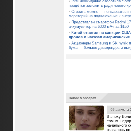
•
Intel неожиданно озолотила Soft
придётся заложить ради нового кр
•
Строить можно — пользоваться н
мораторий на подключение к энер
•
Представлен смартфон Redmi 17
аккумулятор на 6300 мАч за $150
•
Китай ответил на санкции США
дронов и наказал американские
•
Акционеры Samsung и SK hynix 
бума — больше дивидендов и вык
Новое в обзорах
05 августа 
В эпоху Вели
самых недор
начального с
оказалось не