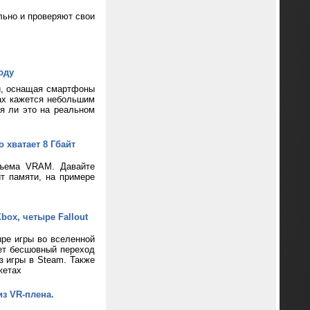
ьно и проверяют свои
юду
и, оснащая смартфоны
ax кажется небольшим
ся ли это на реальном
 хватает 8 Гбайт
бъема VRAM. Давайте
т памяти, на примере
box, четыре Fallout
ре игры во вселенной
ает бесшовный переход
з игры в Steam. Также
жетах
из VR-плена.