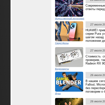
28 июля 2
Современные
ответы перед
Искусственный интеллект
27 июля 2
HUAWEI прив
серии Pura у
шагом назад 
положении д
Смартфоны
27 июля 2
Стоимость с
проверим, та
Radeon RX 90
Видеокарты
26 июля 2
В нашем сего
Fallout, Mic
без пересбор
поговорим о 
Игры
26 июля 2