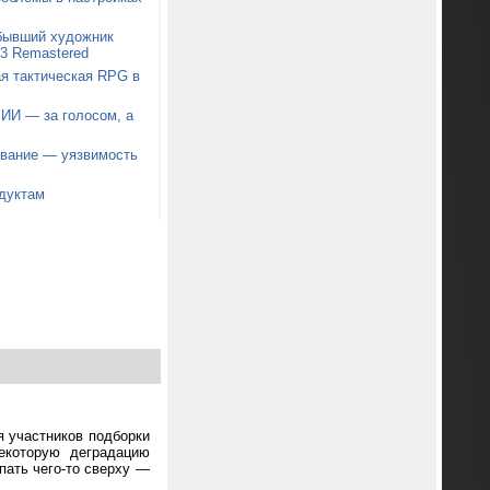
 бывший художник
t 3 Remastered
я тактическая RPG в
 ИИ — за голосом, а
звание — уязвимость
дуктам
я участников подборки
екоторую деградацию
пать чего-то сверху —