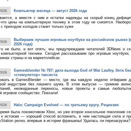
Компьютер месяца — август 2026 года
2026
ивается, а вместе с ним и остатки надежды на скорый конец дефици
 что цены на компьютерную технику в этом году не снизятся. Наоборо
о с приходом холодов станет только хуже
Выбираем лучшие игровые ноутбуки на российском рынке (
2026
2026 года)
ого не было, и вот опять: мы предупреждаем читателей 3DNews о с
компьютерной техники. Сегодня рассказываем про игровые ноутбуки,
зинах страны и на маркетплейсах
Gamesblender № 787: дата выхода God of War Laufey, бета Gea
2026
«стимулятор» таксиста
овать в GamesBlender — место, где мы каждую неделю отбираем д
овой индустрии без лишнего шума. В этом выпуске — громкие анон
паний, неожиданные переносы, новые проекты и самые любопытн
ё игровое сообщество. Поехали!
Halo: Campaign Evolved — по третьему кругу. Рецензия
2026
время была локомотивом Xbox, но уже второе консольное поколение с
к истокам — хороший способ вспомнить, в чем настоящая сила и при
yStation релиз, впервые в истории франшизы! Удалась ли перезагрузка