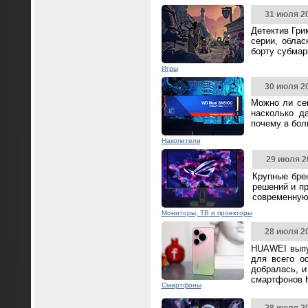
31 июля 2
Детектив Гри
серии, облас
борту субмар
Игры
30 июля 2
Можно ли се
насколько д
почему в бол
Накопители
29 июля 2
Крупные бре
решений и п
современную
Мониторы, ТВ и проекторы
28 июля 2
HUAWEI выпус
для всего о
добралась, и
смартфонов 
Смартфоны