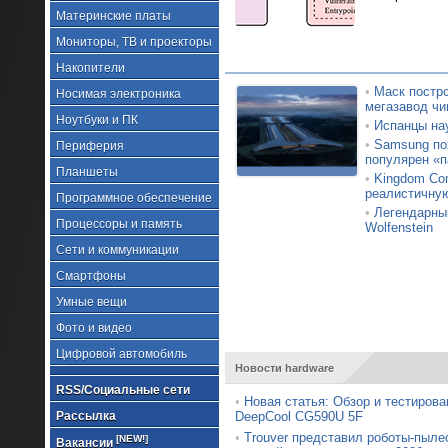
Материнские платы
Мониторы, ТВ и проекторы
Накопители
•
Маск постро
Носимая электроника
мегазавод чи
Ноутбуки и ПК
•
Испанцы на
•
Samsung по
Периферия
популярен «п
Планшеты
•
Kingdom Com
реалистичну
Программное обеспечение
•
Легендарный
Процессоры и память
Wolfenstein
Сети и коммуникации
Смартфоны
Умные вещи
Фото и видео
Цифровой автомобиль
Новости hardware
RSS/Социальные сети
•
Новая статья: Обзор и тестирова
Рассылка
DeepCool CG590U 5F
•
Trouver представил роботы-пыле
[NEW!]
Вакансии