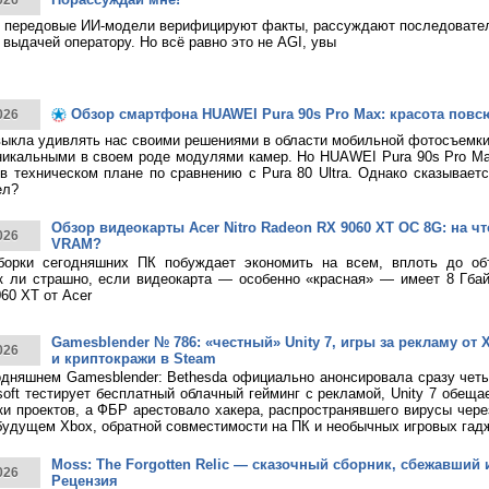
026
 передовые ИИ-модели верифицируют факты, рассуждают последовател
 выдачей оператору. Но всё равно это не AGI, увы
Обзор смартфона HUAWEI Pura 90s Pro Max: красота повс
026
ыкла удивлять нас своими решениями в области мобильной фотосъемк
никальными в своем роде модулями камер. Но HUAWEI Pura 90s Pro M
в техническом плане по сравнению с Pura 80 Ultra. Однако сказывает
ел?
Обзор видеокарты Acer Nitro Radeon RX 9060 XT OC 8G: на что
026
VRAM?
борки сегодняшних ПК побуждает экономить на всем, вплоть до о
к ли страшно, если видеокарта — особенно «красная» — имеет 8 Гбай
60 XT от Acer
Gamesblender № 786: «честный» Unity 7, игры за рекламу от X
026
и криптокражи в Steam
дняшнем Gamesblender: Bethesda официально анонсировала сразу четы
rosoft тестирует бесплатный облачный гейминг с рекламой, Unity 7 обещ
ки проектов, а ФБР арестовало хакера, распространявшего вирусы чере
будущем Xbox, обратной совместимости на ПК и необычных игровых гад
Moss: The Forgotten Relic — сказочный сборник, сбежавший 
026
Рецензия