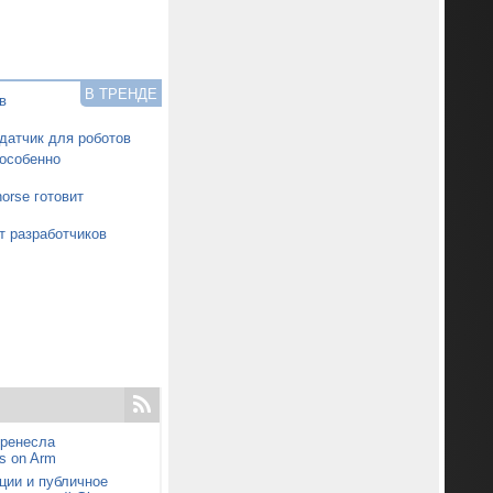
В ТРЕНДЕ
в
датчик для роботов
особенно
orse готовит
т разработчиков
еренесла
s on Arm
ции и публичное