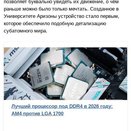
позволяет буквально увидеть их движение, о чём
раньше можно было только мечтать. Созданное в
Университете Аризоны устройство стало первым,
которое обеспечило подобную детализацию
субатомного мира.
под DDR4 в 2026 году:
Топ-10 смартфонов
00
(2026 год)