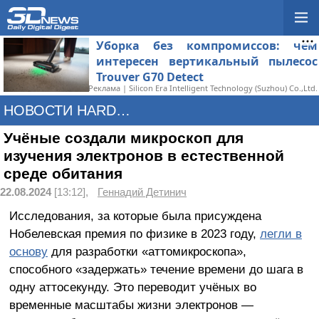
Уборка без компромиссов: чем
интересен вертикальный пылесос
Trouver G70 Detect
Реклама | Silicon Era Intelligent Technology (Suzhou) Co.,Ltd.
НОВОСТИ HARDWARE
Учёные создали микроскоп для
изучения электронов в естественной
среде обитания
22.08.2024
[13:12],
Геннадий Детинич
Исследования, за которые была присуждена
Нобелевская премия по физике в 2023 году,
легли в
основу
для разработки «аттомикроскопа»,
способного «задержать» течение времени до шага в
одну аттосекунду. Это переводит учёных во
временные масштабы жизни электронов —