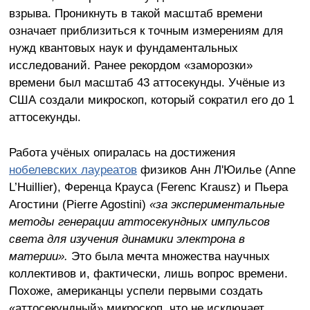
взрыва. Проникнуть в такой масштаб времени
означает приблизиться к точным измерениям для
нужд квантовых наук и фундаментальных
исследований. Ранее рекордом «заморозки»
времени был масштаб 43 аттосекунды. Учёные из
США создали микроскоп, который сократил его до 1
аттосекунды.
Работа учёных опиралась на достижения
нобелевских лауреатов
физиков Анн Л'Юилье (Anne
L’Huillier), Ференца Крауса (Ferenc Krausz) и Пьера
Агостини (Pierre Agostini)
«за экспериментальные
методы генерации аттосекундных импульсов
света для изучения динамики электрона в
материи».
Это была мечта множества научных
коллективов и, фактически, лишь вопрос времени.
Похоже, американцы успели первыми создать
«аттосекундный» микроскоп, что не исключает