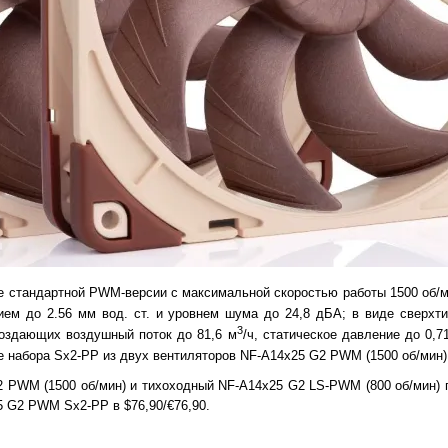
е стандартной PWM-версии с максимальной скоростью работы 1500 об/
нием до 2.56 мм вод. ст. и уровнем шума до 24,8 дБА; в виде сверх
3
создающих воздушный поток до 81,6 м
/ч, статическое давление до 0,7
ве набора Sx2-PP из двух вентиляторов NF-A14x25 G2 PWM (1500 об/мин)
 PWM (1500 об/мин) и тихоходный NF-A14x25 G2 LS-PWM (800 об/мин) 
5 G2 PWM Sx2-PP в $76,90/€76,90.