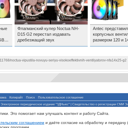
сные
Флагманский кулер Noctua NH-
Antec представи
D15 G2 перестал издавать
корпусных венти
GB-
дребезжащий звук
размером 120 и 1
подсветкой и без
111768/noctua-vipustila-novuyu-seriyu-visokoeffektivnih-ventilyatorov-nfa14x25-g2
е
лама
Копирайт
Поиск
Пользовательское соглашение
Электронное периодическое издание "3ДНьюс" | Свидетельство о регистрации СМИ Э
й по надзору за соблюдением законодательства в сфере массовых коммуникаций и о
ики. Это помогает нам улучшать контент и работу Cайта.
ента ссылка на сайт с указанием автора обязательна. Полное заимствование докумен
йского и международного законодательства и возможно только с согласия редакции 3
ательским соглашением
и даёте согласие на обработку и передачу 
еских программ.