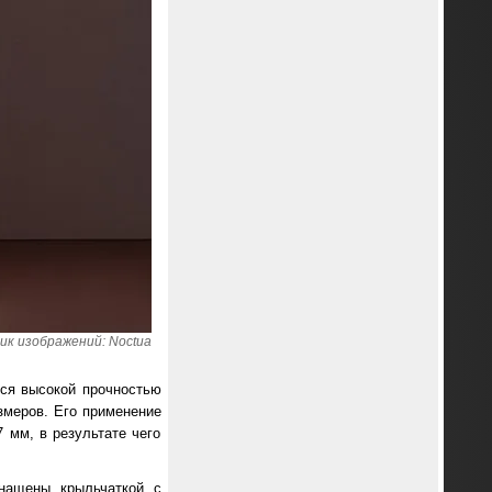
ик изображений: Noctua
ется высокой прочностью
змеров. Его применение
 мм, в результате чего
нащены крыльчаткой с