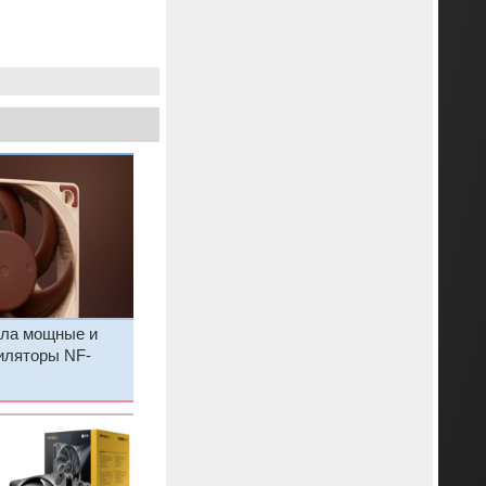
ила мощные и
иляторы NF-