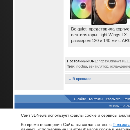
Be quiet! представила корпу
вентиляторы Light Wings LX
размером 120 и 140 мм с AR
подсветкой
Постоянный URL:
https://3dnews.ru/1
Теги:
noctua
,
вентилятор
,
охлаждени
← В прошлое
О сайте
Контакты
Рассылка
Рек
© 1997—2026 
выдано Федеральной Службо
Сайт 3DNews использует файлы cookie и сервисы аналит
При цитировании докум
росси
Во время посещения Cайта вы соглашаетесь с
Пользов
данных, использование Cайтом файлов cookie и метрич