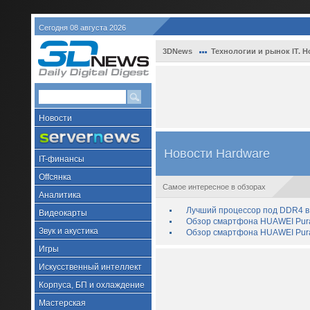
Сегодня 08 августа 2026
3DNews
Технологии и рынок IT. Н
Новости
Новости Hardware
IT-финансы
Offсянка
Самое интересное в обзорах
Аналитика
Лучший процессор под DDR4 в 
Видеокарты
Обзор смартфона HUAWEI Pura 
Звук и акустика
Обзор смартфона HUAWEI Pura
Игры
Искусственный интеллект
Корпуса, БП и охлаждение
Мастерская