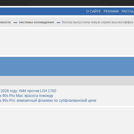
О САЙТЕ
РЕКЛАМА
РАССЫ
овости
системы охлаждения
Noctua выпустила новую серию высокоэффек..
2026 году: AM4 против LGA 1700
90s Pro Max: красота повсюду
 90s Pro: компактный флагман по субфлагманской цене