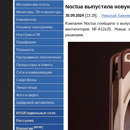
Материнские платы
Noctua выпустила нову
Мониторы, ТВ и проекторы
30.09.2024
[23:28],
Николай Хижня
Накопители
Компания Noctua сообщила о выпу
Носимая электроника
вентиляторов NF-A12x25. Новые 
Ноутбуки и ПК
решением.
Периферия
Планшеты
Программное обеспечение
Процессоры и память
Сети и коммуникации
Смартфоны
Умные вещи
Фото и видео
Цифровой автомобиль
RSS/Социальные сети
Рассылка
[NEW!]
Вакансии