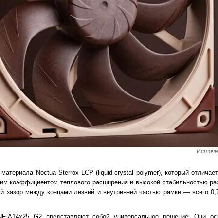
Источн
атериала Noctua Sterrox LCP (liquid-crystal polymer), который отлича
ким коэффициентом теплового расширения и высокой стабильностью ра
й зазор между концами лезвий и внутренней частью рамки — всего 0,7
NF-A14x25 G2 представляют собой универсальное решение. Они ос