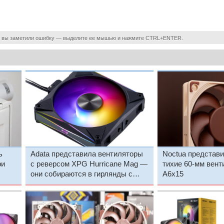
 вы заметили ошибку — выделите ее мышью и нажмите CTRL+ENTER.
ь
Adata представила вентиляторы
Noctua представ
ри
с реверсом XPG Hurricane Mag —
тихие 60-мм вент
они собираются в гирлянды с
A6x15
помощью магнитов