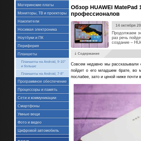
Материнские платы
Обзор HUAWEI MatePad 1
профессионалов
Мониторы, ТВ и проекторы
Накопители
14 октября 2
Носимая электроника
Продолжаем зн
раз речь пойде
Ноутбуки и ПК
создание – HU
Периферия
⇣ Содержание
Планшеты
Планшеты на Android, 9-10’’
Совсем недавно мы рассказывали
и больше
пойдет о его младшем брате, во 
Планшеты на Android, 7-8’’
послабее, зато и ценой ниже почти в
Программное обеспечение
Процессоры и память
Сети и коммуникации
Смартфоны
Умные вещи
Фото и видео
Цифровой автомобиль