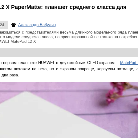
2 X PaperMatte: планшет среднего класса для
Александр Бабулин
024
акомиться с представителями весьма длинного модельного ряда план
т о модели среднего класса, но ориентированной не только на потреблени
AWEI MatePad 12 X
 о первом планшете HUAWEI с двухслойным OLED-экраном –
MatePad 
многом похожем на него, но с экраном попроще, корпусом потолще, 
 два раза.