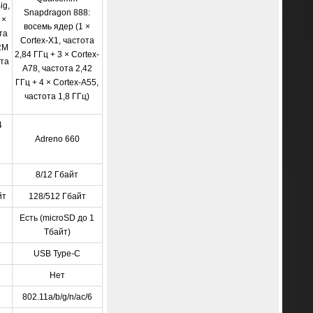
ig,
Snapdragon 888:
 ×
восемь ядер (1 ×
та
Cortex-X1, частота
RM
2,84 ГГц + 3 × Cortex-
ота
A78, частота 2,42
ГГц + 4 × Cortex-A55,
я
частота 1,8 ГГц)
4
я
Adreno 660
8/12 Гбайт
йт
128/512 Гбайт
Есть (microSD до 1
Тбайт)
USB Type-C
Нет
802.11a/b/g/n/ac/6