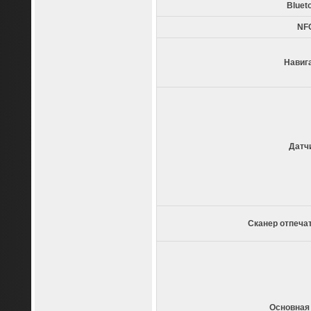
Bluet
NF
Навиг
Датч
Сканер отпеча
Основная