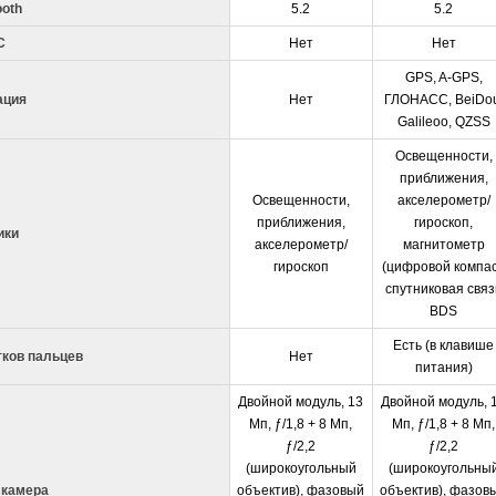
ooth
5.2
5.2
C
Нет
Нет
GPS, A-GPS,
ация
Нет
ГЛОНАСС, BeiDou
Galileoo, QZSS
Освещенности,
приближения,
Освещенности,
акселерометр/
приближения,
гироскоп,
ики
акселерометр/
магнитометр
гироскоп
(цифровой компас
спутниковая связ
BDS
Есть (в клавише
тков пальцев
Нет
питания)
Двойной модуль, 13
Двойной модуль, 
Мп, ƒ/1,8 + 8 Мп,
Мп, ƒ/1,8 + 8 Мп,
ƒ/2,2
ƒ/2,2
(широкоугольный
(широкоугольны
 камера
объектив), фазовый
объектив), фазов