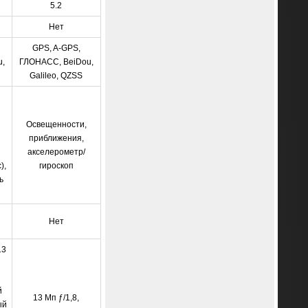
5.2
Нет
GPS, A-GPS,
,
ГЛОНАСС, BeiDou,
Galileo, QZSS
Освещенности,
приближения,
акселерометр/
),
гироскоп
ь
Нет
13
й
13 Мп ƒ/1,8,
ый