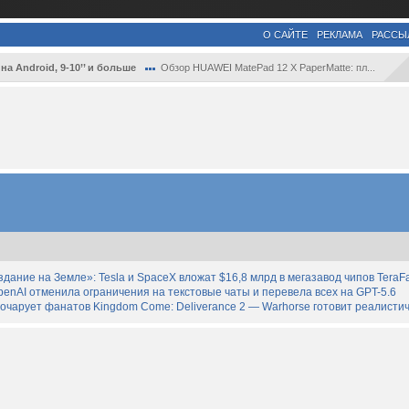
О САЙТЕ
РЕКЛАМА
РАССЫ
а Android, 9-10’’ и больше
Обзор HUAWEI MatePad 12 X PaperMatte: пл...
дание на Земле»: Tesla и SpaceX вложат $16,8 млрд в мегазавод чипов TeraF
enAI отменила ограничения на текстовые чаты и перевела всех на GPT-5.6
зочарует фанатов Kingdom Come: Deliverance 2 — Warhorse готовит реалист