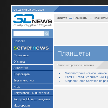
Сегодня 08 августа 2026
3DNews
Планшеты
Планшеты н
Новости
Планшеты
IT-финансы
Offсянка
Самое интересное в новостях
Аналитика
Маск построит «самое ценное з
Видеокарты
ChatGPT стал безлимитным: Op
Звук и акустика
Kingdom Come Salvation не ра
Игры
Искусственный интеллект
Корпуса, БП и охлаждение
Мастерская