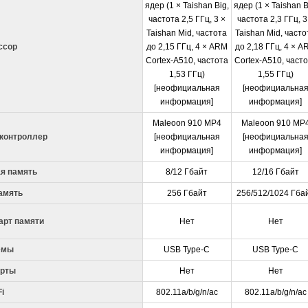
ядер (1 × Taishan Big,
ядер (1 × Taishan B
частота 2,5 ГГц, 3 ×
частота 2,3 ГГц, 3
Taishan Mid, частота
Taishan Mid, часто
ссор
до 2,15 ГГц, 4 × ARM
до 2,18 ГГц, 4 × A
Cortex-A510, частота
Cortex-A510, част
1,53 ГГц)
1,55 ГГц)
[неофициальная
[неофициальна
информация]
информация]
Maleoon 910 MP4
Maleoon 910 MP
контроллер
[неофициальная
[неофициальна
информация]
информация]
я память
8/12 Гбайт
12/16 Гбайт
амять
256 Гбайт
256/512/1024 Гба
арт памяти
Нет
Нет
емы
USB Type-C
USB Type-C
арты
Нет
Нет
Fi
802.11a/b/g/n/ac
802.11a/b/g/n/ac