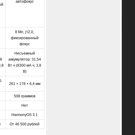
автофокус
ой
8 Мп, ƒ/2,0,
фиксированный
фокус
Несъемный
38
аккумулятор: 31,54
3,8
Вт·ч (8300 мА·ч, 3,8
В)
5
261 × 178 × 6,4 мм
508 граммов
Нет
HarmonyOS 3.1
й
От 46 500 рублей