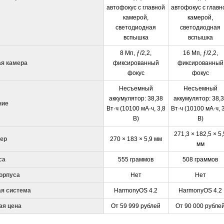
автофокус с главной
автофокус с главн
камерой,
камерой,
светодиодная
светодиодная
вспышка
вспышка
8 Мп, ƒ/2,2,
16 Мп, ƒ/2,2,
я камера
фиксированный
фиксированный
фокус
фокус
Несъемный
Несъемный
аккумулятор: 38,38
аккумулятор: 38,
ние
Вт·ч (10100 мА·ч, 3,8
Вт·ч (10100 мА·ч, 
В)
В)
271,3 × 182,5 × 5,
ер
270 × 183 × 5,9 мм
мм
са
555 граммов
508 граммов
орпуса
Нет
Нет
я система
HarmonyOS 4.2
HarmonyOS 4.2
ая цена
От 59 999 рублей
От 90 000 рубле