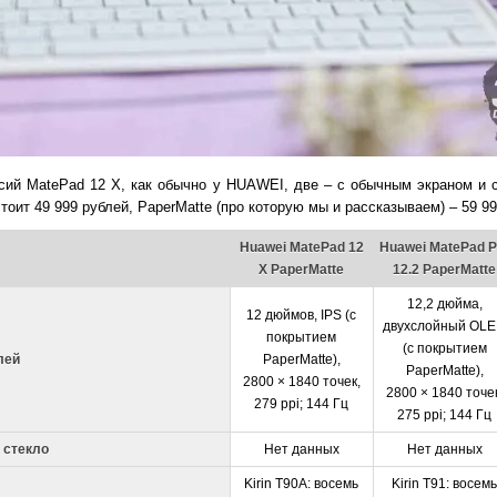
сий MatePad 12 X, как обычно у HUAWEI, две – с обычным экраном и
тоит 49 999 рублей, PaperMatte (про которую мы и рассказываем) – 59 99
Huawei MatePad 12
Huawei MatePad P
X PaperMatte
12.2 PaperMatte
12,2 дюйма,
12 дюймов, IPS (с
двухслойный OL
покрытием
(с покрытием
лей
PaperMatte),
PaperMatte),
2800 × 1840 точек,
2800 × 1840 точек
279 ppi; 144 Гц
275 ppi; 144 Гц
 стекло
Нет данных
Нет данных
Kirin T90A: восемь
Kirin T91: восемь