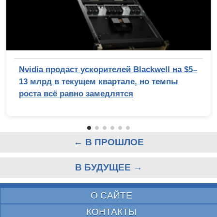
Nvidia продаст ускорителей Blackwell на $5–
13 млрд в текущем квартале, но темпы
роста всё равно замедлятся
← В ПРОШЛОЕ
В БУДУЩЕЕ →
О САЙТЕ
КОНТАКТЫ