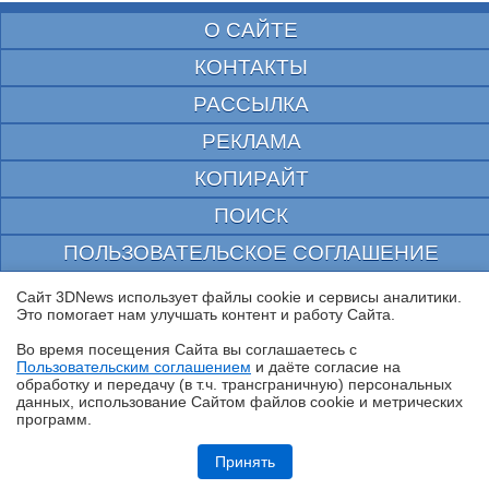
О САЙТЕ
КОНТАКТЫ
РАССЫЛКА
РЕКЛАМА
КОПИРАЙТ
ПОИСК
ПОЛЬЗОВАТЕЛЬСКОЕ СОГЛАШЕНИЕ
ЗАЩИЩЕНО CURATOR
Сайт 3DNews использует файлы cookie и сервисы аналитики.
Это помогает нам улучшать контент и работу Cайта.
© 1997—2026 Электронное периодическое издание "3ДНьюс" | Свидетельство о
регистрации СМИ Эл ФС 77-22224
Во время посещения Cайта вы соглашаетесь с
выдано Федеральной Службой по надзору за соблюдением законодательства в сфере
Пользовательским соглашением
и даёте согласие на
массовых коммуникаций и охране культурного наследия
✖
обработку и передачу (в т.ч. трансграничную) персональных
При цитировании документа ссылка на сайт с указанием автора обязательна. Полное
данных, использование Cайтом файлов cookie и метрических
заимствование документа является нарушением
программ.
российского и международного законодательства и возможно только с согласия
редакции 3DNews.
Обзор ноутбука HONOR MagicBook 16 2026 (LHC-X) на платформе
Panther Lake
Принять