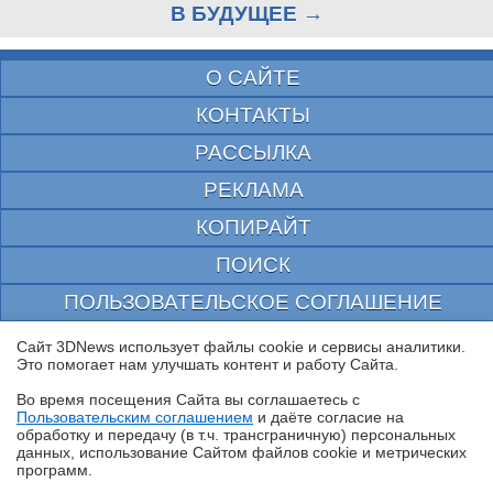
В БУДУЩЕЕ →
О САЙТЕ
КОНТАКТЫ
РАССЫЛКА
РЕКЛАМА
КОПИРАЙТ
ПОИСК
ПОЛЬЗОВАТЕЛЬСКОЕ СОГЛАШЕНИЕ
ЗАЩИЩЕНО CURATOR
Сайт 3DNews использует файлы cookie и сервисы аналитики.
Это помогает нам улучшать контент и работу Cайта.
© 1997—2026 Электронное периодическое издание "3ДНьюс" | Свидетельство о
регистрации СМИ Эл ФС 77-22224
Во время посещения Cайта вы соглашаетесь с
выдано Федеральной Службой по надзору за соблюдением законодательства в сфере
Пользовательским соглашением
и даёте согласие на
массовых коммуникаций и охране культурного наследия
✖
обработку и передачу (в т.ч. трансграничную) персональных
При цитировании документа ссылка на сайт с указанием автора обязательна. Полное
данных, использование Cайтом файлов cookie и метрических
заимствование документа является нарушением
программ.
российского и международного законодательства и возможно только с согласия
редакции 3DNews.