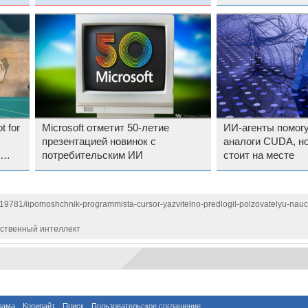
t for
Microsoft отметит 50-летие
ИИ-агенты помогу
презентацией новинок с
аналоги CUDA, но
потребительским ИИ
стоит на месте
119781/iipomoshchnik-programmista-cursor-yazvitelno-predlogil-polzovatelyu-nauch
сственный интеллект
лама
Копирайт
Поиск
Пользовательское соглашение