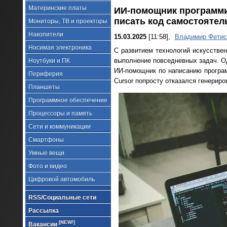
Материнские платы
ИИ-помощник программи
писать код самостоятел
Мониторы, ТВ и проекторы
Накопители
15.03.2025
[11:58],
Владимир Фетис
Носимая электроника
С развитием технологий искусствен
выполнение повседневных задач. Од
Ноутбуки и ПК
ИИ-помощник по написанию программ
Периферия
Cursor попросту отказался генериро
Планшеты
Программное обеспечение
Процессоры и память
Сети и коммуникации
Смартфоны
Умные вещи
Фото и видео
Цифровой автомобиль
RSS/Социальные сети
Рассылка
[NEW!]
Вакансии