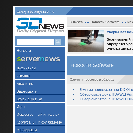
Сегодня 07 августа 2026
3DNews
Новости Software
Иск
Уборка без ко
Вертикальный 
определяет уро
очистки щётки 
Новости
Новости Software
IT-финансы
Offсянка
Самое интересное в обзорах
Аналитика
Лучший процессор под DDR4 в 
Видеокарты
Обзор смартфона HUAWEI Pura 
Звук и акустика
Обзор смартфона HUAWEI Pura
Игры
Искусственный интеллект
Корпуса, БП и охлаждение
Мастерская