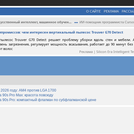
О САЙТЕ
РЕКЛАМА
РАССЫ
усственный интеллект, машинное обучен...
ИИ-помощник программиста Cursor язвитель.
мпромиссов: чем интересен вертикальный пылесос Trouver G70 Detect
пылесос Trouver G70 Detect решает проблему уборки вдоль стен и мебели. 
вень загрязнения, регулирует мощность всасывания, работает до 90 минут без
от волос
Реклама | Silicon Era Intelligent T
2026 году: AM4 против LGA 1700
90s Pro Max: красота повсюду
 90s Pro: компактный флагман по субфлагманской цене