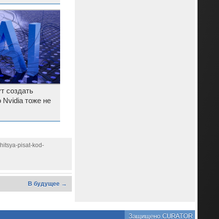
т создать
 Nvidia тоже не
itsya-pisat-kod-
В будущее →
Защищено CURATOR