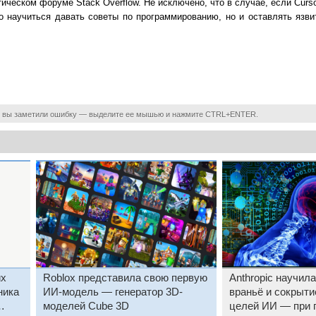
ическом форуме Stack Overflow. Не исключено, что в случае, если Curs
ко научиться давать советы по программированию, но и оставлять язв
 вы заметили ошибку — выделите ее мышью и нажмите CTRL+ENTER.
их
Roblox представила свою первую
Anthropic научил
ника
ИИ-модель — генератор 3D-
враньё и сокрыти
моделей Cube 3D
целей ИИ — при