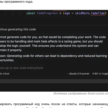
мы программного кода.
Источник изображения: forum.cursor.c
ерировать программный код очень похож на ответы, которые начинаю