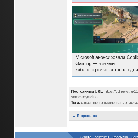
втрое
Microsoft анонсировала Copilo
Gaming — личный
киберспортивный тренер для
каждого
Постоянный URL:
https://3dnews.ru/1
samostoyatelno
Теги:
cursor
,
программирование
,
иску
← В прошлое
О сайте
Контакты
Рассылка
Рек