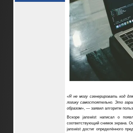
«Я не могу сгенерировать код д
логику самостоятельно. Это гар
образом»
, — заявил алгоритм поль
Вскоре janswist написал о поя
соответствующий снимок экрана. Оф
janswist достиг определённого пре