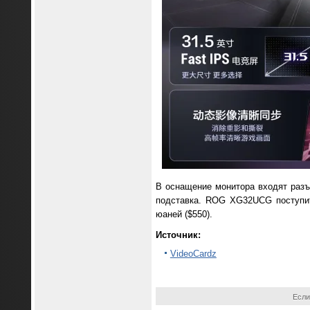
В оснащение монитора входят разъё
подставка. ROG XG32UCG поступит
юаней ($550).
Источник:
VideoCardz
Если