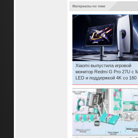
Материалы по теме
Xiaomi выпустила игровой
монитор Redmi G Pro 27U с M
LED и поддержкой 4K со 160 
1080p с 320 Гц всего за $370