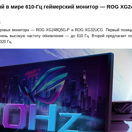
й в мире 610-Гц геймерский монитор — ROG XG2
к
игровых монитора — ROG XG248Q5G-P и ROG XG32UCG. Первый позици
очень высокую частоту обновления — до 610 Гц. Второй предлагает п
320 Гц.