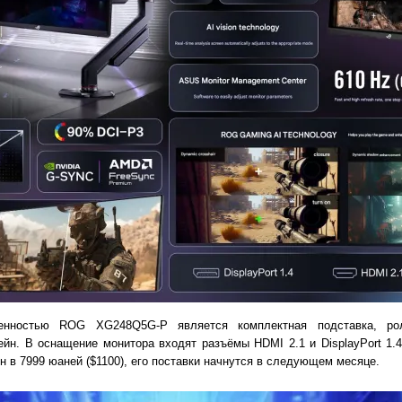
бенностью ROG XG248Q5G-P является комплектная подставка, ро
йн. В оснащение монитора входят разъёмы HDMI 2.1 и DisplayPort 1.4
н в 7999 юаней ($1100), его поставки начнутся в следующем месяце.