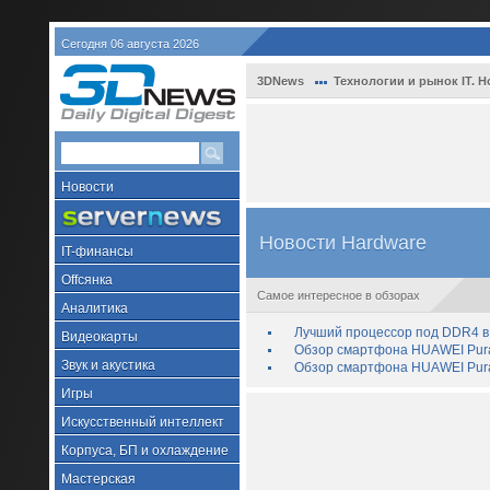
Сегодня 06 августа 2026
3DNews
Технологии и рынок IT. Н
Новости
Новости Hardware
IT-финансы
Offсянка
Самое интересное в обзорах
Аналитика
Лучший процессор под DDR4 в 
Видеокарты
Обзор смартфона HUAWEI Pura 
Звук и акустика
Обзор смартфона HUAWEI Pura
Игры
Искусственный интеллект
Корпуса, БП и охлаждение
Мастерская