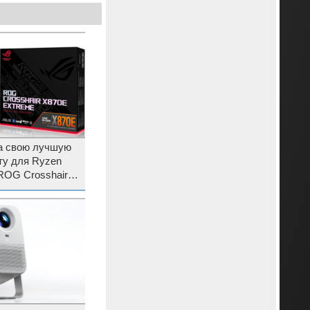
а свою лучшую
ту для Ryzen
ROG Crosshair
 испарительной