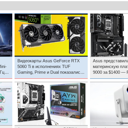
Видеокарты Asus GeForce RTX
Asus представил
ini-
5060 Ti в исполнениях TUF
материнскую пла
Гц и
Gaming, Prime и Dual показались
9000 за $1400 — 
на изображениях
X870E Extreme с
камерой для SSD