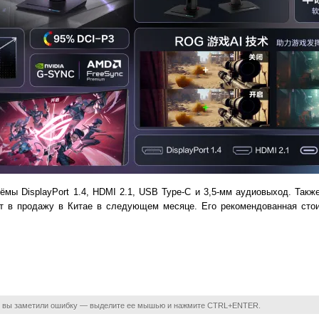
мы DisplayPort 1.4, HDMI 2.1, USB Type-C и 3,5-мм аудиовыход. Такж
 в продажу в Китае в следующем месяце. Его рекомендованная стои
 вы заметили ошибку — выделите ее мышью и нажмите CTRL+ENTER.