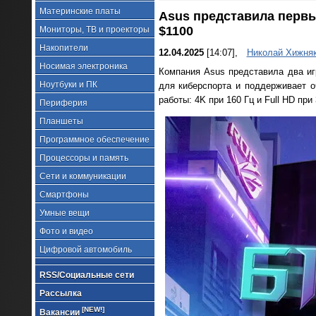
Материнские платы
Asus представила первы
$1100
Мониторы, ТВ и проекторы
Накопители
12.04.2025
[14:07],
Николай Хижня
Носимая электроника
Компания Asus представила два 
Ноутбуки и ПК
для киберспорта и поддерживает 
работы: 4K при 160 Гц и Full HD при 
Периферия
Планшеты
Программное обеспечение
Процессоры и память
Сети и коммуникации
Смартфоны
Умные вещи
Фото и видео
Цифровой автомобиль
RSS/Социальные сети
Рассылка
[NEW!]
Вакансии