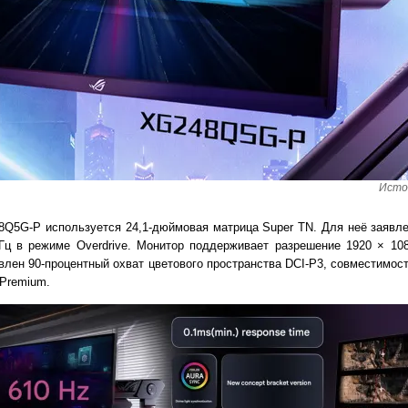
Исто
Q5G-P используется 24,1-дюймовая матрица Super TN. Для неё заявл
 Гц в режиме Overdrive. Монитор поддерживает разрешение 1920 × 10
явлен 90-процентный охват цветового пространства DCI-P3, совместимос
Premium.