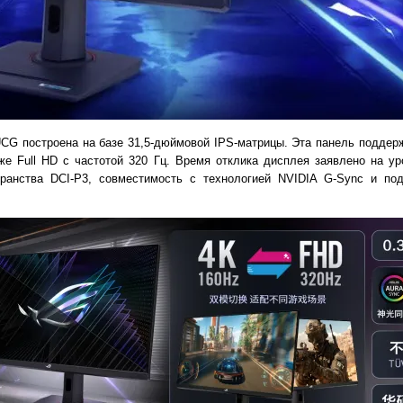
G построена на базе 31,5-дюймовой IPS-матрицы. Эта панель поддерж
же Full HD с частотой 320 Гц. Время отклика дисплея заявлено на уро
транства DCI-P3, совместимость с технологией NVIDIA G-Sync и п