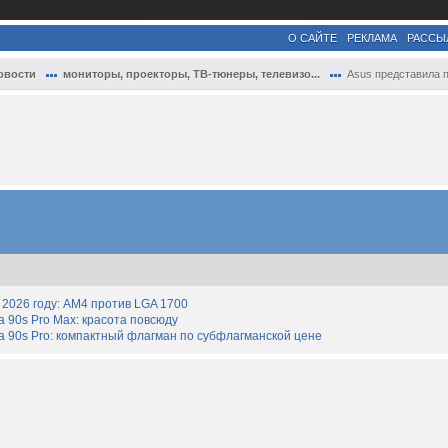
О САЙТЕ
РЕКЛАМА
РАССЫ
овости
мониторы, проекторы, ТВ-тюнеры, телевизо...
Asus представила первый в мире 610-Гц ге
2026 году: AM4 против LGA 1700
90s Pro Max: красота повсюду
 90s Pro: компактный флагман по субфлагманской цене