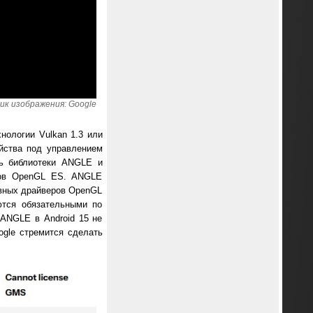
ик изображения: Google
нологии Vulkan 1.3 или
ойства под управлением
ть библиотеки ANGLE и
еров OpenGL ES. ANGLE
ивных драйверов OpenGL
ются обязательными по
 ANGLE в Android 15 не
ogle стремится сделать