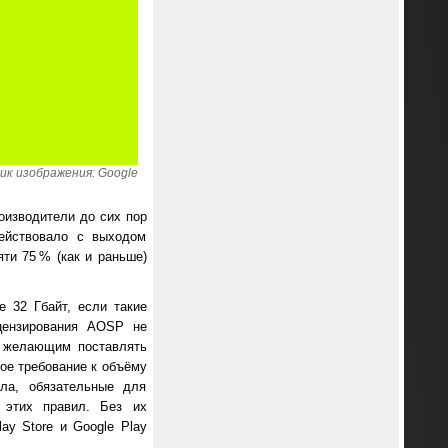
ик изображения: Google
оизводители до сих пор
действовало с выходом
ти 75 % (как и раньше)
 32 Гбайт, если такие
цензирования AOSP не
, желающим поставлять
ное требование к объёму
ла, обязательные для
 этих правил. Без их
ay Store и Google Play