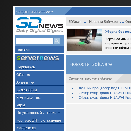
Сегодня 08 августа 2026
3DNews
Новости Software
Оп
Уборка без ко
Вертикальный 
определяет уро
очистки щётки 
Новости
Новости Software
IT-финансы
Offсянка
Самое интересное в обзорах
Аналитика
Лучший процессор под DDR4 в 
Видеокарты
Обзор смартфона HUAWEI Pura 
Звук и акустика
Обзор смартфона HUAWEI Pura
Игры
Искусственный интеллект
Корпуса, БП и охлаждение
Мастерская