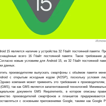
Источн
oid 15 является наличие у устройства 32 Гбайт постоянной памяти. Пр
снащённые всего 16 Гбайт постоянной памяти. Такое требование 
Согласно новым условиям для Android 15, из 32 Гбайт постоянной памя
ки данных.
етить производителям выпускать смартфоны с объёмом памяти менее
ndroid с открытым исходным кодом (AOSP), поскольку условия ли
 Однако компания может применять это требование к производителям
es (GMS), так как GMS является запатентованной технологией. Минималь
циальном документе GMS Requirements, в котором описаны прави
инство производителей смартфонов и планшетов придерживаются
оставляться с основными приложениями Google, такими как Google Pl