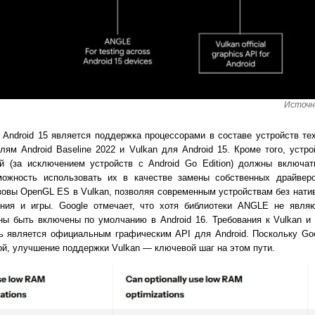
Источн
ndroid 15 является поддержка процессорами в составе устройств тех
ям Android Baseline 2022 и Vulkan для Android 15. Кроме того, устр
ий (за исключением устройств с Android Go Edition) должны включа
зможность использовать их в качестве замены собственных драйв
зовы OpenGL ES в Vulkan, позволяя современным устройствам без нат
ния и игры. Google отмечает, что хотя библиотеки ANGLE не явля
ны быть включены по умолчанию в Android 16. Требования к Vulkan и
ь является официальным графическим API для Android. Поскольку Go
й, улучшение поддержки Vulkan — ключевой шаг на этом пути.