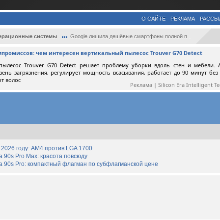
О САЙТЕ
РЕКЛАМА
РАССЫ
ерационные системы
Google лишила дешёвые смартфоны полной п...
мпромиссов: чем интересен вертикальный пылесос Trouver G70 Detect
пылесос Trouver G70 Detect решает проблему уборки вдоль стен и мебели. 
вень загрязнения, регулирует мощность всасывания, работает до 90 минут без
от волос
Реклама | Silicon Era Intelligent T
2026 году: AM4 против LGA 1700
90s Pro Max: красота повсюду
 90s Pro: компактный флагман по субфлагманской цене