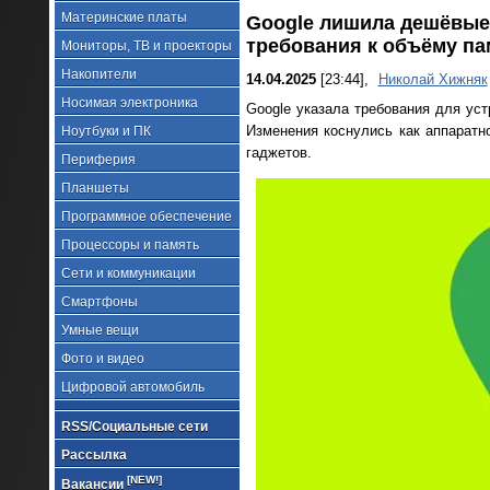
Материнские платы
Google лишила дешёвые
требования к объёму па
Мониторы, ТВ и проекторы
Накопители
14.04.2025
[23:44],
Николай Хижняк
Носимая электроника
Google указала требования для ус
Изменения коснулись как аппаратно
Ноутбуки и ПК
гаджетов.
Периферия
Планшеты
Программное обеспечение
Процессоры и память
Сети и коммуникации
Смартфоны
Умные вещи
Фото и видео
Цифровой автомобиль
RSS/Социальные сети
Рассылка
[NEW!]
Вакансии