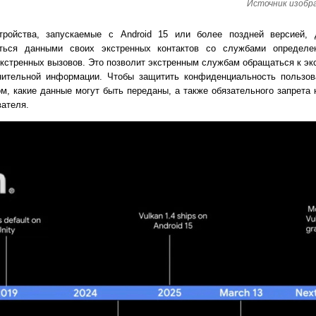
Источник изображ
стройства, запускаемые с Android 15 или более поздней версией,
ться данными своих экстренных контактов со службами определе
кстренных вызовов. Это позволит экстренным службам обращаться к эк
ительной информации. Чтобы защитить конфиденциальность пользова
м, какие данные могут быть переданы, а также обязательного запрета 
вателя.