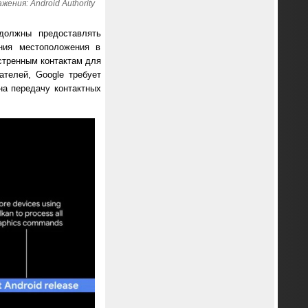
ения: Android Authority
 должны предоставлять
ния местоположения в
стренным контактам для
телей, Google требует
на передачу контактных