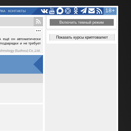
18+
ЛКА
КОНТАКТЫ
Включить темный режим
Показать курсы криптовалют
А ещё он автоматически
 подзарядки и не требует
echnology (Suzhou) Co.,Ltd.