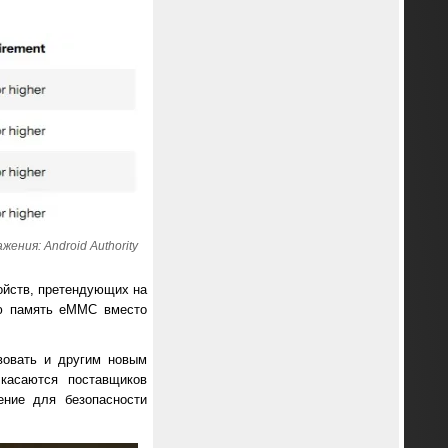
ения: Android Authority
ройств, претендующих на
ую память eMMC вместо
вовать и другим новым
касаются поставщиков
ение для безопасности