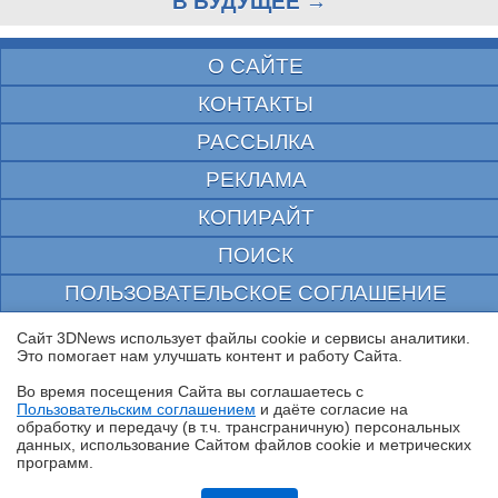
В БУДУЩЕЕ →
О САЙТЕ
КОНТАКТЫ
РАССЫЛКА
РЕКЛАМА
КОПИРАЙТ
ПОИСК
ПОЛЬЗОВАТЕЛЬСКОЕ СОГЛАШЕНИЕ
ЗАЩИЩЕНО CURATOR
Сайт 3DNews использует файлы cookie и сервисы аналитики.
Это помогает нам улучшать контент и работу Cайта.
© 1997—2026 Электронное периодическое издание "3ДНьюс" | Свидетельство о
регистрации СМИ Эл ФС 77-22224
Во время посещения Cайта вы соглашаетесь с
выдано Федеральной Службой по надзору за соблюдением законодательства в сфере
Пользовательским соглашением
и даёте согласие на
массовых коммуникаций и охране культурного наследия
✖
обработку и передачу (в т.ч. трансграничную) персональных
При цитировании документа ссылка на сайт с указанием автора обязательна. Полное
данных, использование Cайтом файлов cookie и метрических
заимствование документа является нарушением
программ.
российского и международного законодательства и возможно только с согласия
редакции 3DNews.
Ryzen и двухранговая DDR5: проверяем комплект G.Skill Trident Z5