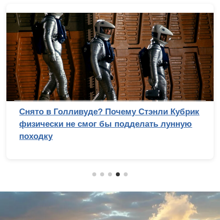
Снято в Голливуде? Почему Стэнли Кубрик
физически не смог бы подделать лунную
походку