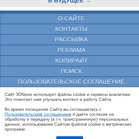
В БУДУЩЕЕ →
О САЙТЕ
КОНТАКТЫ
РАССЫЛКА
РЕКЛАМА
КОПИРАЙТ
ПОИСК
ПОЛЬЗОВАТЕЛЬСКОЕ СОГЛАШЕНИЕ
ЗАЩИЩЕНО CURATOR
Сайт 3DNews использует файлы cookie и сервисы аналитики.
Это помогает нам улучшать контент и работу Cайта.
© 1997—2026 Электронное периодическое издание "3ДНьюс" | Свидетельство о
регистрации СМИ Эл ФС 77-22224
Во время посещения Cайта вы соглашаетесь с
выдано Федеральной Службой по надзору за соблюдением законодательства в сфере
Пользовательским соглашением
и даёте согласие на
массовых коммуникаций и охране культурного наследия
✖
обработку и передачу (в т.ч. трансграничную) персональных
При цитировании документа ссылка на сайт с указанием автора обязательна. Полное
данных, использование Cайтом файлов cookie и метрических
заимствование документа является нарушением
программ.
российского и международного законодательства и возможно только с согласия
редакции 3DNews.
Обзор видеокарты Acer Nitro Intel Arc B570 OC