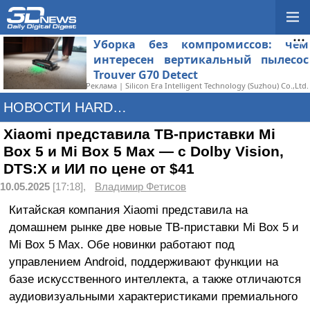
Уборка без компромиссов: чем
интересен вертикальный пылесос
Trouver G70 Detect
Реклама | Silicon Era Intelligent Technology (Suzhou) Co.,Ltd.
НОВОСТИ HARDWARE
Xiaomi представила ТВ-приставки Mi
Box 5 и Mi Box 5 Max — с Dolby Vision,
DTS:X и ИИ по цене от $41
10.05.2025
[17:18],
Владимир Фетисов
Китайская компания Xiaomi представила на
домашнем рынке две новые ТВ-приставки Mi Box 5 и
Mi Box 5 Max. Обе новинки работают под
управлением Android, поддерживают функции на
базе искусственного интеллекта, а также отличаются
аудиовизуальными характеристиками премиального