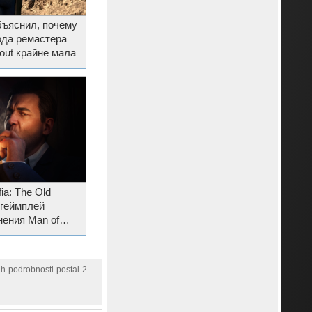
объяснил, почему
ода ремастера
out крайне мала
a: The Old
 геймплей
ения Man of
 появится звезда
h-podrobnosti-postal-2-