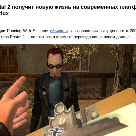
tal 2 получит новую жизнь на современных плат
dux
в
дии Running With Scissors
объявили
о возвращении выпущенного в 2003
тера Postal 2 — на этот раз в формате переиздания на новом движке.