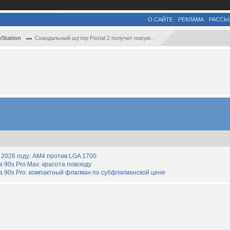
О САЙТЕ
РЕКЛАМА
РАССЫ
yStation
Скандальный шутер Postal 2 получит новую...
2026 году: AM4 против LGA 1700
90s Pro Max: красота повсюду
 90s Pro: компактный флагман по субфлагманской цене