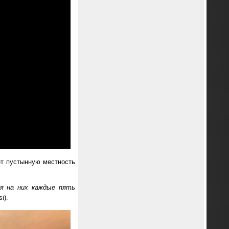
ет пустынную местность
ся на них каждые пять
i).