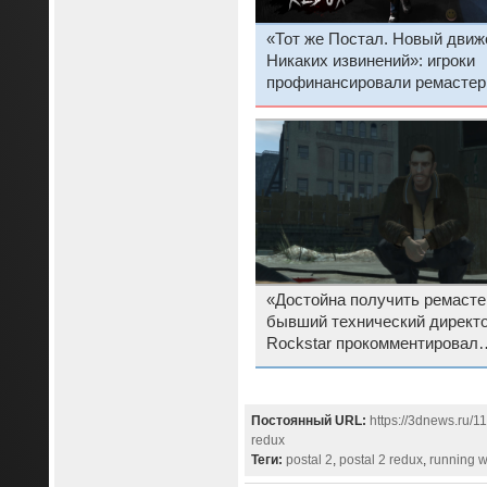
«Тот же Постал. Новый движ
Никаких извинений»: игроки
профинансировали ремастер
скандального шутера Postal 
менее чем за два дня
«Достойна получить ремасте
бывший технический директ
Rockstar прокомментировал
слухи о переиздании GTA IV
Постоянный URL:
https://3dnews.ru/1
redux
Теги:
postal 2
,
postal 2 redux
,
running w