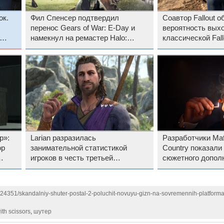
ок.
Фил Спенсер подтвердил
Соавтор Fallout 
перенос Gears of War: E-Day и
вероятность вых
намекнул на ремастер Halo:
классической Fall
2
Combat Evolved для PS5
р»:
Larian разразилась
Разработчики Mafi
ор
занимательной статистикой
Country показали
игроков в честь третьей
сюжетного дополн
годовщины Baldur’s Gate 3
Honor, в котором
первой «Мафии»
124351/skandalniy-shuter-postal-2-poluchit-novuyu-gizn-na-sovremennih-platforma
ith scissors
,
шутер