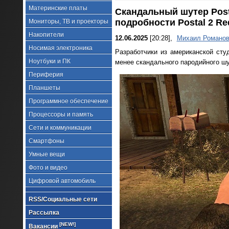
Материнские платы
Скандальный шутер Pos
подробности Postal 2 Re
Мониторы, ТВ и проекторы
Накопители
12.06.2025
[20:28],
Михаил Романо
Носимая электроника
Разработчики из американской сту
Ноутбуки и ПК
менее скандального пародийного шу
Периферия
Планшеты
Программное обеспечение
Процессоры и память
Сети и коммуникации
Смартфоны
Умные вещи
Фото и видео
Цифровой автомобиль
RSS/Социальные сети
Рассылка
[NEW!]
Вакансии