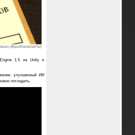
team (BlackRainbowPal)
Engine 1.5 на Unity и
ужение, улучшенный ИИ
можно погладить.