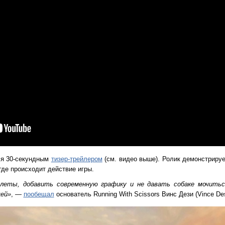
ся 30-секундным
тизер-трейлером
(см. видео выше). Ролик демонстриру
где происходит действие игры.
ылеты, добавить современную графику и не давать собаке мочить
щей»
, —
пообещал
основатель Running With Scissors Винс Дези (Vince Des