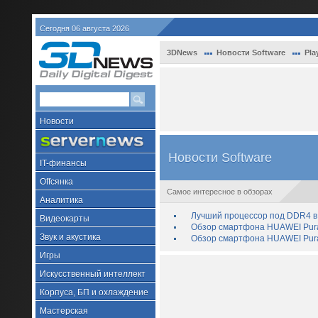
Сегодня 06 августа 2026
3DNews
Новости Software
Pla
Новости
Новости Software
IT-финансы
Offсянка
Самое интересное в обзорах
Аналитика
Лучший процессор под DDR4 в 
Видеокарты
Обзор смартфона HUAWEI Pura 
Звук и акустика
Обзор смартфона HUAWEI Pura
Игры
Искусственный интеллект
Корпуса, БП и охлаждение
Мастерская