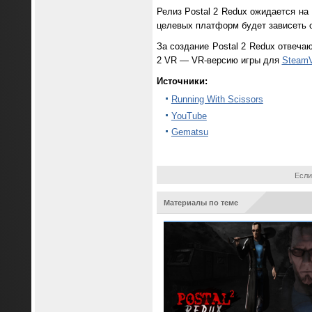
Релиз Postal 2 Redux ожидается на 
целевых платформ будет зависеть 
За создание Postal 2 Redux отвеча
2 VR — VR-версию игры для
Steam
Источники:
Running With Scissors
YouTube
Gematsu
Если
Материалы по теме