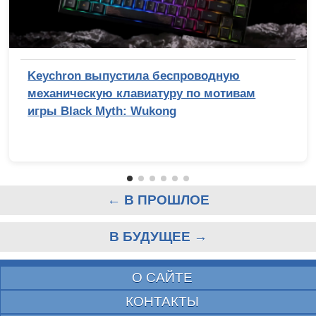
Keychron выпустила беспроводную
механическую клавиатуру по мотивам
игры Black Myth: Wukong
← В ПРОШЛОЕ
В БУДУЩЕЕ →
О САЙТЕ
КОНТАКТЫ