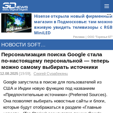
Hisense открыла новый фирменный
магазин в Подмосковье: там можно
вживую увидеть телевизоры с RGB
MiniLED
Реклама | ООО "Горенье БТ"
НОВОСТИ SOFTWARE
Персонализация поиска Google стала
по-настоящему персональной — теперь
можно самому выбирать источники
12.08.2025
[19:59],
Сергей Сурабекянц
Google запустила в поиске для пользователей из
США и Индии новую функцию под названием
«Предпочтительные источники» (Preferred Sources).
Она позволяет выбирать новостные сайты и блоги,
которые будут отображаться в разделе «Главные