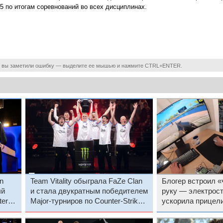
5 по итогам соревнований во всех дисциплинах.
 вы заметили ошибку — выделите ее мышью и нажмите CTRL+ENTER.
n
Team Vitality обыграла FaZe Clan
Блогер встроил «
ый
и стала двукратным победителем
руку — электрос
er-
Major-турниров по Counter-Strike
ускорила прицел
за один год