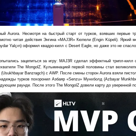
ный Aurora. Несмотря на быстрый старт от турков, взявших первые т
амотно читая действия Энгина «⁠MAJ3R⁠» Кюпели (Engin Küpeli). Яркий 
aydar Yalçın) оформил квадро-килл с Desert Eagle, но даже это не спасл
пытались зацепиться за игру: MAJ3R сделал эффектный трипл-килл с
хватили The MongolZ. Кульминацией первой половины стал великолеп
 (Usukhbayar Banzragch) с AWP. После смены сторон Aurora взяли писто
 надежды турков похоронил Азбаяр «Senzu» Мунхболд (Azbayar Munkhbo
ледующем раунде. После этого The MongolZ довели карту до уверенной п