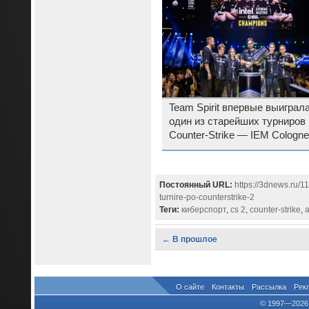
Team Spirit впервые выиграл
один из старейших турниров 
Counter-Strike — IEM Cologne
2025
Постоянный URL:
https://3dnews.ru
turnire-po-counterstrike-2
Теги:
киберспорт
,
cs 2
,
counter-strike
,
a
← В прошлое
О сайте
Контакты
Рассылка
Рек
© 1997—2026 