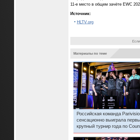
11-е место в общем зачёте EWC 202
Источник:
HLTV.org
Если
Материалы по теме
Российская команда Parivisio
сенсационно выиграла перв
крупный турнир года по Count
Strike 2