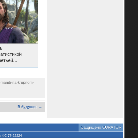
сь
татистикой
ретьей
’s Gate 3
omandi-na-krupnom-
В будущее →
Защищено CURATOR
л ФС 77-22224