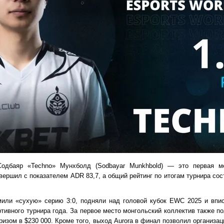
Содбаяр «Techno» Мунхболд (Sodbayar Munkhbold) — это первая 
вершил с показателем ADR 83,7, а общий рейтинг по итогам турнира соста
мили «сухую» серию 3:0, подняли над головой кубок EWC 2025 и впис
тивного турнира года. За первое место монгольский коллектив также п
изом в $230 000. Кроме того, выход Aurora в финал позволил организац