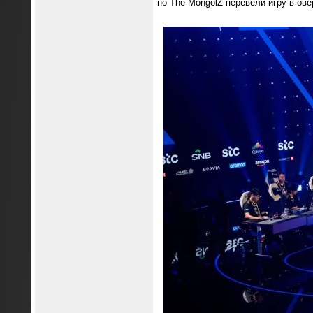
но The MongolZ перевели игру в ове