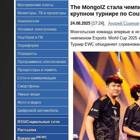
Материнские платы
The MongolZ стала чемп
крупном турнире по Coun
Мониторы, ТВ и проекторы
Накопители
24.08.2025
[17:24],
Андрей Созинов
Носимая электроника
Монгольская команда впервые в ист
Ноутбуки и ПК
чемпионом Esports World Cup 2025 
Турнир EWC объединяет соревнован
Периферия
Планшеты
Программное обеспечение
Процессоры и память
Сети и коммуникации
Смартфоны
Умные вещи
Фото и видео
Цифровой автомобиль
RSS/Социальные сети
Рассылка
[NEW!]
Вакансии