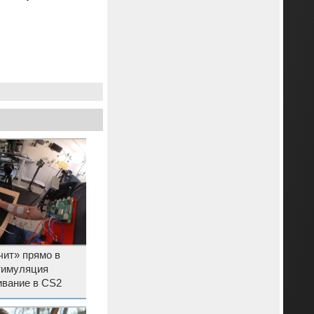
чит» прямо в
тимуляция
ивание в CS2