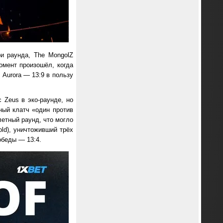
ри раунда, The MongolZ
момент произошёл, когда
о Aurora — 13:9 в пользу
 Zeus в эко-раунде, но
ный клатч «один против
летный раунд, что могло
ld), уничтоживший трёх
обеды — 13:4.