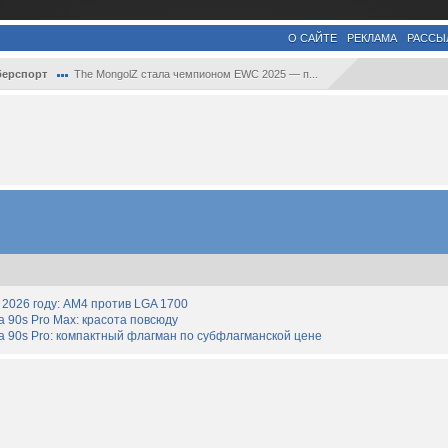
О САЙТЕ
РЕКЛАМА
РАССЫ
берспорт
The MongolZ стала чемпионом EWC 2025 — п...
2026 году: AM4 против LGA 1700
90s Pro Max: красота повсюду
 90s Pro: компактный флагман по субфлагманской цене