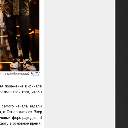
ник изображений:
HLTV
 за поражение в финале
ватило трёх карт, чтобы
с самого начала задали
 а Озгюр «⁠woxic⁠» Экер
ючевых форс-раундов. В
карту в основное время,