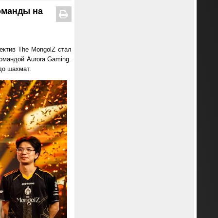
оманды на
ектив The MongolZ стал
командой Aurora Gaming.
до шахмат.