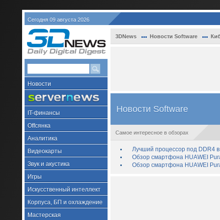
Сегодня 09 августа 2026
3DNews
Новости Software
Ки
Новости
Новости Software
IT-финансы
Offсянка
Самое интересное в обзорах
Аналитика
Лучший процессор под DDR4 в 
Видеокарты
Обзор смартфона HUAWEI Pura 
Звук и акустика
Обзор смартфона HUAWEI Pura
Игры
Искусственный интеллект
Корпуса, БП и охлаждение
Мастерская