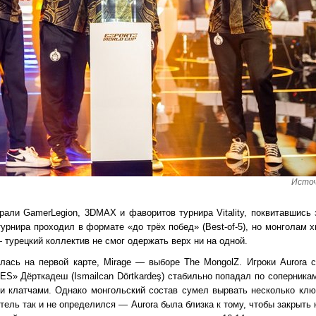
Источ
рали GamerLegion, 3DMAX и фаворитов турнира Vitality, поквитавшись
турнира проходил в формате «до трёх побед» (Best-of-5), но монголам х
 турецкий коллектив не смог одержать верх ни на одной.
лась на первой карте, Mirage — выборе The MongolZ. Игроки Aurora 
» Дёрткадеш (Ismailcan Dörtkardeş) стабильно попадал по соперникам,
и клатчами. Однако монгольский состав сумел вырвать несколько кл
тель так и не определился — Aurora была близка к тому, чтобы закрыть 