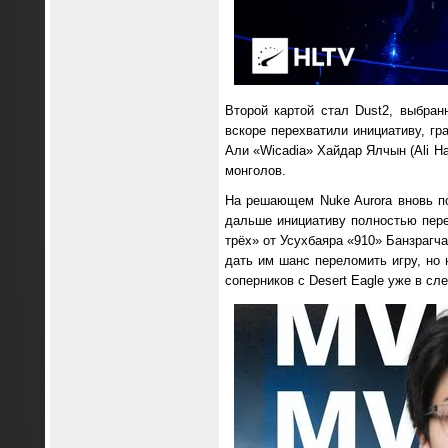
Второй картой стал Dust2, выбран
вскоре перехватили инициативу, гр
Али «⁠Wicadia⁠» Хайдар Ялчын (Ali H
монголов.
На решающем Nuke Aurora вновь по
дальше инициативу полностью пере
трёх» от Усухбаяра «910» Банзрагча
дать им шанс переломить игру, но
соперников с Desert Eagle уже в с