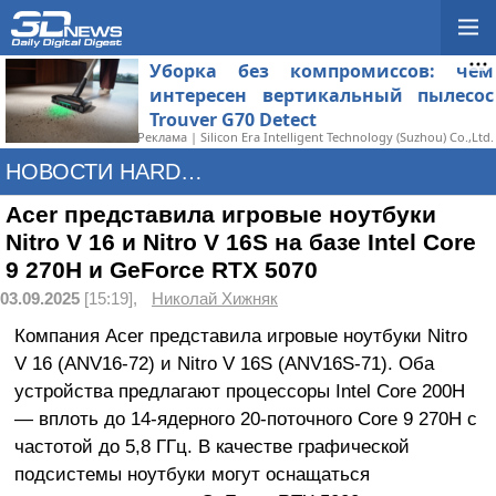
Уборка без компромиссов: чем
интересен вертикальный пылесос
Trouver G70 Detect
Реклама | Silicon Era Intelligent Technology (Suzhou) Co.,Ltd.
НОВОСТИ HARDWARE
Acer представила игровые ноутбуки
Nitro V 16 и Nitro V 16S на базе Intel Core
9 270H и GeForce RTX 5070
03.09.2025
[15:19],
Николай Хижняк
Компания Acer представила игровые ноутбуки Nitro
V 16 (ANV16-72) и Nitro V 16S (ANV16S-71). Оба
устройства предлагают процессоры Intel Core 200H
— вплоть до 14-ядерного 20-поточного Core 9 270H с
частотой до 5,8 ГГц. В качестве графической
подсистемы ноутбуки могут оснащаться