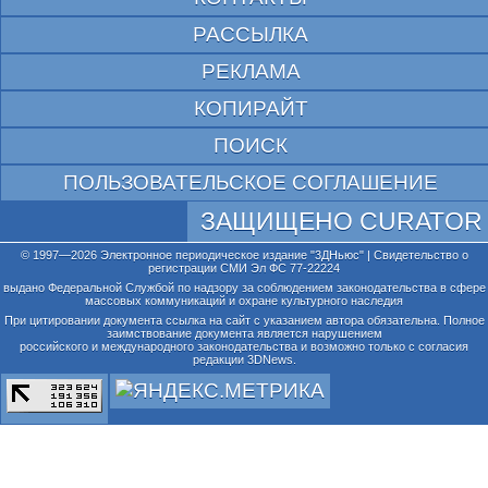
РАССЫЛКА
РЕКЛАМА
КОПИРАЙТ
ПОИСК
ПОЛЬЗОВАТЕЛЬСКОЕ СОГЛАШЕНИЕ
ЗАЩИЩЕНО CURATOR
© 1997—2026 Электронное периодическое издание "3ДНьюс" | Свидетельство о
регистрации СМИ Эл ФС 77-22224
выдано Федеральной Службой по надзору за соблюдением законодательства в сфере
массовых коммуникаций и охране культурного наследия
При цитировании документа ссылка на сайт с указанием автора обязательна. Полное
заимствование документа является нарушением
российского и международного законодательства и возможно только с согласия
редакции 3DNews.