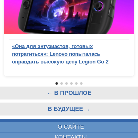
«Она для энтузиастов, готовых
потратиться»: Lenovo попыталась
оправдать высокую цену Legion Go 2
← В ПРОШЛОЕ
В БУДУЩЕЕ →
О САЙТЕ
КОНТАКТЫ