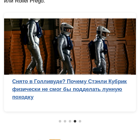
или Rollei Prego.
Снято в Голливуде? Почему Стэнли Кубрик
физически не смог бы подделать лунную
походку