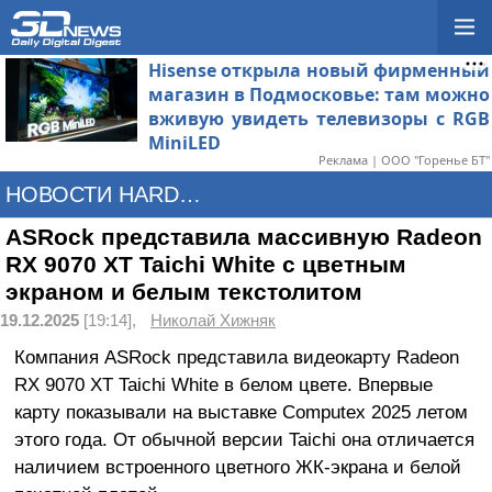
Hisense открыла новый фирменный
магазин в Подмосковье: там можно
вживую увидеть телевизоры с RGB
MiniLED
Реклама | ООО "Горенье БТ"
НОВОСТИ HARDWARE
ASRock представила массивную Radeon
RX 9070 XT Taichi White с цветным
экраном и белым текстолитом
19.12.2025
[19:14],
Николай Хижняк
Компания ASRock представила видеокарту Radeon
RX 9070 XT Taichi White в белом цвете. Впервые
карту показывали на выставке Computex 2025 летом
этого года. От обычной версии Taichi она отличается
наличием встроенного цветного ЖК-экрана и белой