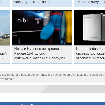
е
частицу — «протон на
тепло на зиму — 
стероидах»
навела химия ДН
Nokia и Hypertec построили в
Karman Industrie
орый
Канаде 15-Пфлопс
систему охлажде
 и
суперкомпьютер Nibi с погружным
углекислым газо
охлаждением
1136106/batarei-s-bakom-doma-frantsuzov-nachali-obogrevat-teplom-ot-bolshogo-
отопление