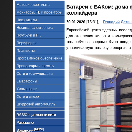
Материнские платы
Батареи с БАКом: дома 
коллайдера
Мониторы, ТВ и проекторы
Накопители
30.01.2026
[15:31],
Геннадий Детин
Носимая электроника
Европейский центр ядерных иссле
Ноутбуки и ПК
для отопления жилых и коммерческ
теплообмена впервые была введен
Периферия
улавливаемую тепловую энергию в 
Планшеты
Программное обеспечение
Процессоры и память
Сети и коммуникации
Смартфоны
Умные вещи
Фото и видео
Цифровой автомобиль
RSS/Социальные сети
Рассылка
[NEW!]
Вакансии