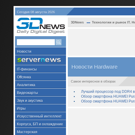
Сегодня 08 августа 2026
3DNews
Технологии и рынок IT. Н
Новости
Новости Hardware
IT-финансы
Offсянка
Самое интересное в обзорах
Аналитика
Лучший процессор под DDR4 в 
Видеокарты
Обзор смартфона HUAWEI Pura 
Звук и акустика
Обзор смартфона HUAWEI Pura
Игры
Искусственный интеллект
Корпуса, БП и охлаждение
Мастерская