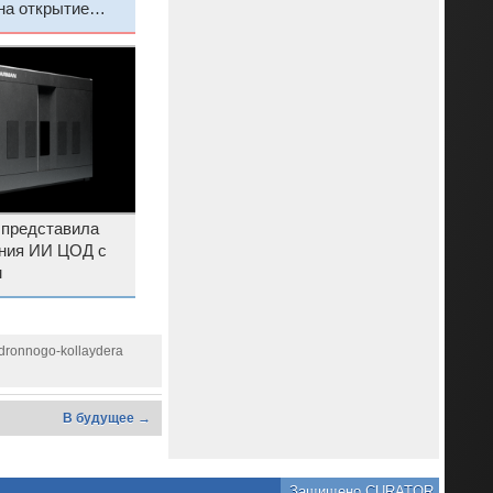
на открытие
К
s представила
ния ИИ ЦОД с
м
adronnogo-kollaydera
В будущее →
Защищено CURATOR