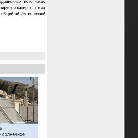
адиционных источниках
анирует расширять такие
ь общий объём полезной
ь
» солнечное