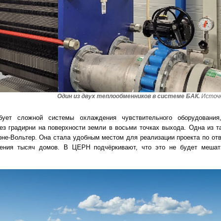
Один из двух теплообменников в системе БАК.
Источн
бует сложной системы охлаждения чувствительного оборудования
ез градирни на поверхности земли в восьми точках выхода. Одна из т
рне-Вольтер. Она стала удобным местом для реализации проекта по от
ления тысяч домов. В ЦЕРН подчёркивают, что это не будет меша