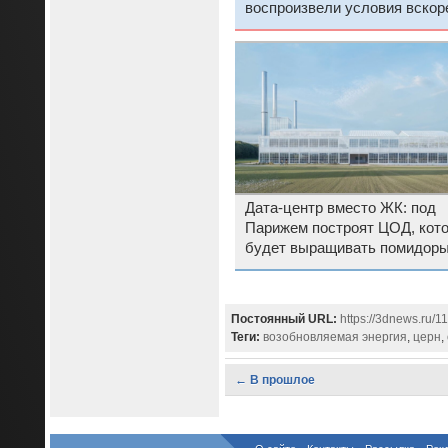
воспроизвели условия вскор
после Большого взрыва
Дата-центр вместо ЖК: под
Парижем построят ЦОД, кот
будет выращивать помидоры
разводить рыбу
Постоянный URL:
https://3dnews.ru/
Теги:
возобновляемая энергия
,
церн
,
← В прошлое