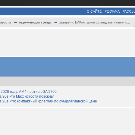
О САЙТЕ
РЕКЛАМА
РАССЫ
овости
окружающая среда
Батареи с БАКом: дома французов начали о...
2026 году: AM4 против LGA 1700
90s Pro Max: красота повсюду
 90s Pro: компактный флагман по субфлагманской цене