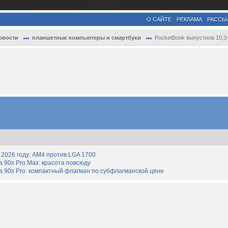
О САЙТЕ
РЕКЛАМА
РАССЫ
овости
планшетные компьютеры и смартбуки
PocketBook выпустила 10,3-дюймовый ридер.
2026 году: AM4 против LGA 1700
90s Pro Max: красота повсюду
 90s Pro: компактный флагман по субфлагманской цене