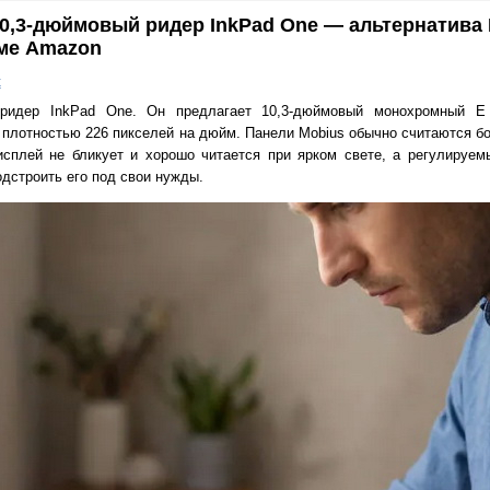
0,3-дюймовый ридер InkPad One — альтернатива K
еме Amazon
к
ридер InkPad One. Он предлагает 10,3-дюймовый монохромный E 
 плотностью 226 пикселей на дюйм. Панели Mobius обычно считаются б
исплей не бликует и хорошо читается при ярком свете, а регулируем
дстроить его под свои нужды.