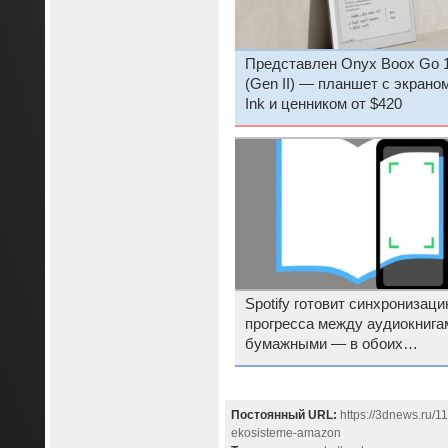
Представлен Onyx Boox Go 1
(Gen II) — планшет с экрано
Ink и ценником от $420
Spotify готовит синхронизац
прогресса между аудиокнига
бумажными — в обоих
направлениях
Постоянный URL:
https://3dnews.ru/1
ekosisteme-amazon