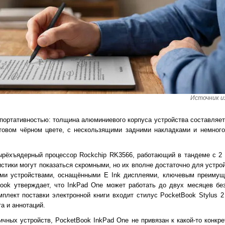
Источник и
портативностью: толщина алюминиевого корпуса устройства составляет 
атовом чёрном цвете, с нескользящими задними накладками и немного
ырёхъядерный процессор Rockchip RK3566, работающий в тандеме с 2 
истики могут показаться скромными, но их вполне достаточно для устро
гими устройствами, оснащёнными E Ink дисплеями, ключевым преимущ
ook утверждает, что InkPad One может работать до двух месяцев бе
плект поставки электронной книги входит стилус PocketBook Stylus 2
а и аннотаций.
ичных устройств, PocketBook InkPad One не привязан к какой-то конкр