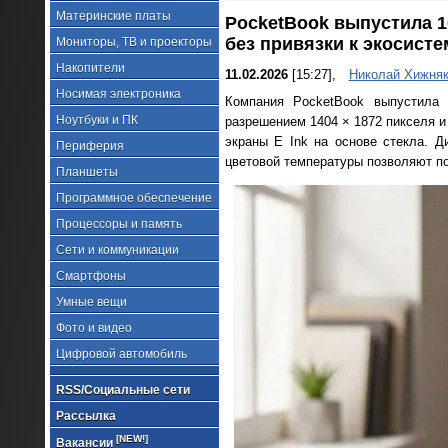
Материнские платы
PocketBook выпустила 1
без привязки к экосист
Мониторы, ТВ и проекторы
Накопители
11.02.2026
[15:27],
Николай Хижня
Носимая электроника
Компания PocketBook выпустила 
Ноутбуки и ПК
разрешением 1404 × 1872 пикселя и
экраны E Ink на основе стекла. Д
Периферия
цветовой температуры позволяют по
Планшеты
Программное обеспечение
Процессоры и память
Сети и коммуникации
Смартфоны
Умные вещи
Фото и видео
Цифровой автомобиль
RSS/Социальные сети
Рассылка
[NEW!]
Вакансии