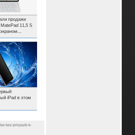
вали продажи
MatePad 11,5 S
 экраном
ервый
ый iPad в этом
be-bez-privyazki-k-