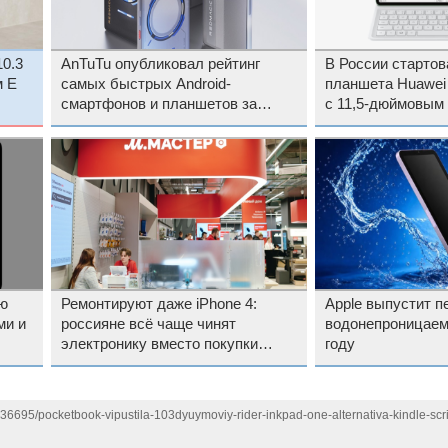
0.3
AnTuTu опубликовал рейтинг
В России старто
м E
самых быстрых Android-
планшета Huawei 
смартфонов и планшетов за
с 11,5-дюймовым
январь
PaperMatte
ию
Ремонтируют даже iPhone 4:
Apple выпустит п
ми и
россияне всё чаще чинят
водонепроницаем
электронику вместо покупки
году
новой
136695/pocketbook-vipustila-103dyuymoviy-rider-inkpad-one-alternativa-kindle-scri