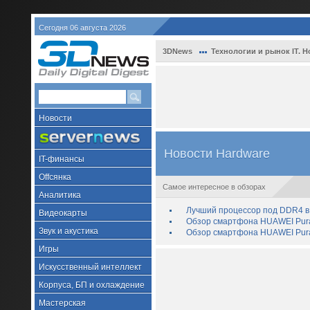
Сегодня 06 августа 2026
3DNews
Технологии и рынок IT. Н
Новости
Новости Hardware
IT-финансы
Offсянка
Самое интересное в обзорах
Аналитика
Лучший процессор под DDR4 в 
Видеокарты
Обзор смартфона HUAWEI Pura 
Звук и акустика
Обзор смартфона HUAWEI Pura
Игры
Искусственный интеллект
Корпуса, БП и охлаждение
Мастерская