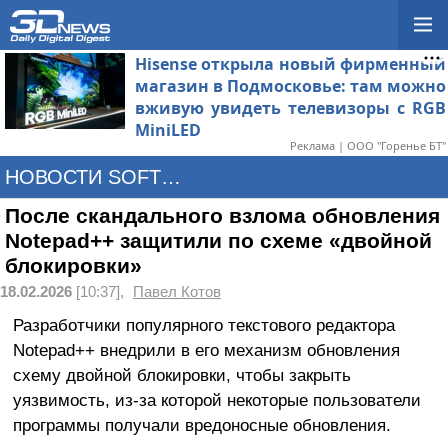
Hisense открыла новый фирменный
магазин в Подмосковье: там можно
вживую увидеть телевизоры с RGB
MiniLED
Реклама | ООО "Горенье БТ"
НОВОСТИ SOFTWARE
После скандального взлома обновления
Notepad++ защитили по схеме «двойной
блокировки»
18.02.2026
[10:37],
Павел Котов
Разработчики популярного текстового редактора
Notepad++ внедрили в его механизм обновления
схему двойной блокировки, чтобы закрыть
уязвимость, из-за которой некоторые пользователи
программы получали вредоносные обновления.