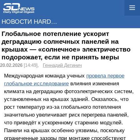
НОВОСТИ HARDWARE
Глобальное потепление ускорит
деградацию солнечных панелей на
крышах — «солнечное» электричество
подорожает, если не принять меры
20.02.2026
[14:49],
Геннадий Детинич
Международная команда ученых
провела первое
глобальное исследование
влияния изменения
климата на деградацию фотоэлектрических систем,
установленных на крышах зданий. Оказалось, что
рост температур из-за глобального потепления
значительно увеличивает риск перегрева панелей,
что приведёт к ускоренному старению модулей.
Панели на крышах особенно уязвимы, поскольку
ограниченные зазоры при монтаже способствуют