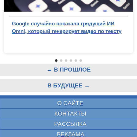
Google случайно показала грядущий ИИ
Omni, который генерирует видео по тексту
← В ПРОШЛОЕ
В БУДУЩЕЕ →
О САЙТЕ
КОНТАКТЫ
РАССЫЛКА
РЕКЛАМА