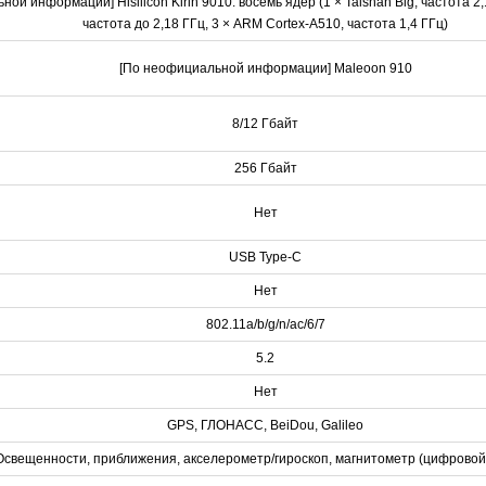
ой информации] Hisilicon Kirin 9010: восемь ядер (1 × Taishan Big, частота 2,1
частота до 2,18 ГГц, 3 × ARM Cortex-A510, частота 1,4 ГГц)
[По неофициальной информации] Maleoon 910
8/12 Гбайт
256 Гбайт
Нет
USB Type-C
Нет
802.11a/b/g/n/ac/6/7
5.2
Нет
GPS, ГЛОНАСС, BeiDou, Galileo
Освещенности, приближения, акселерометр/гироскоп, магнитометр (цифровой