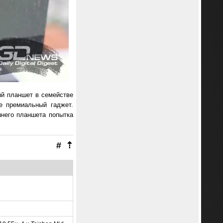
ый планшет в семействе
е премиальный гаджет.
шнего планшета попытка
#
⇡