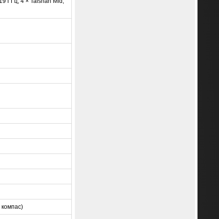
9 ГГц, 4 × Taishan Mid,
 компас)