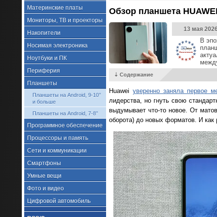
Материнские платы
Обзор планшета HUAWEI 
Мониторы, ТВ и проекторы
13 мая 202
Накопители
В эпо
Носимая электроника
план
актуа
Ноутбуки и ПК
межд
Периферия
⇣ Содержание
Планшеты
Huawei
уверенно заняла первое м
Планшеты на Android, 9-10’’
лидерства, но гнуть свою стандар
и больше
выдумывает что-то новое. От матов
Планшеты на Android, 7-8’’
оборота) до новых форматов. И как
Программное обеспечение
Процессоры и память
Сети и коммуникации
Смартфоны
Умные вещи
Фото и видео
Цифровой автомобиль