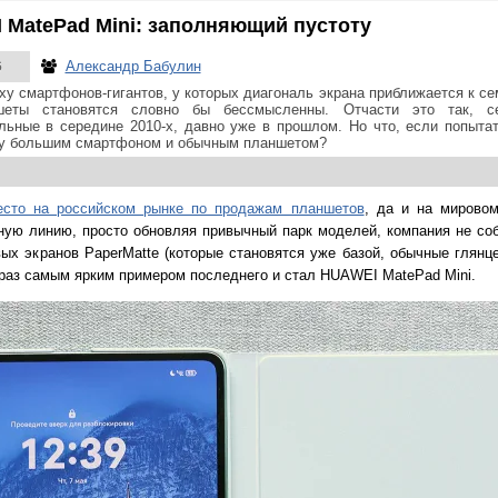
MatePad Mini: заполняющий пустоту
Александр Бабулин
6
ху смартфонов-гигантов, у которых диагональ экрана приближается к с
шеты становятся словно бы бессмысленны. Отчасти это так, с
льные в середине 2010-х, давно уже в прошлом. Но что, если попытат
у большим смартфоном и обычным планшетом?
есто на российском рынке по продажам планшетов
, да и на мировом
тную линию, просто обновляя привычный парк моделей, компания не со
ых экранов PaperMatte (которые становятся уже базой, обычные глянц
 раз самым ярким примером последнего и стал HUAWEI MatePad Mini.