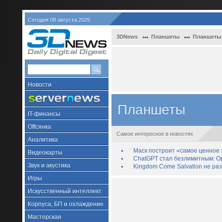
Сегодня 08 августа 2026
3DNews
Планшеты
Планшеты н
Новости
Планшеты
IT-финансы
Offсянка
Самое интересное в новостях
Аналитика
Маск построит «самое ценное з
Видеокарты
ChatGPT стал безлимитным: Op
Звук и акустика
Kingdom Come Salvation не ра
Игры
Искусственный интеллект
Корпуса, БП и охлаждение
Мастерская