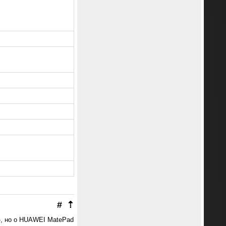
#
⇡
ь», но о HUAWEI MatePad