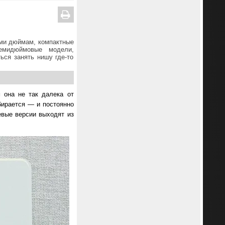
еми дюймам, компактные
емидюймовые модели,
ься занять нишу где-то
 она не так далека от
бирается — и постоянно
евые версии выходят из