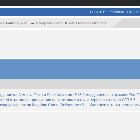
О САЙТЕ
РЕКЛАМА
РАССЫ
а Android, 7-8’’
Обзор планшета HUAWEI MatePad Mini: запо...
дание на Земле»: Tesla и SpaceX вложат $16,8 млрд в мегазавод чипов TeraF
enAI отменила ограничения на текстовые чаты и перевела всех на GPT-5.6
зочарует фанатов Kingdom Come: Deliverance 2 — Warhorse готовит реалист