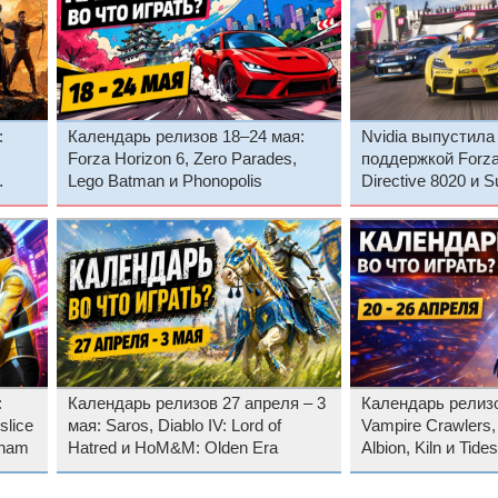
:
Календарь релизов 18–24 мая:
Nvidia выпустила
Forza Horizon 6, Zero Parades,
поддержкой Forza 
Lego Batman и Phonopolis
Directive 8020 и S
:
Календарь релизов 27 апреля – 3
Календарь релизо
slice
мая: Saros, Diablo IV: Lord of
Vampire Crawlers,
tnam
Hatred и HoM&M: Olden Era
Albion, Kiln и Tide