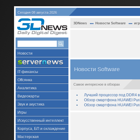
Сегодня 08 августа 2026
3DNews
Новости Software
иг
Новости
Новости Software
IT-финансы
Offсянка
Самое интересное в обзорах
Аналитика
Лучший процессор под DDR4 в 
Видеокарты
Обзор смартфона HUAWEI Pura 
Звук и акустика
Обзор смартфона HUAWEI Pura
Игры
Искусственный интеллект
Корпуса, БП и охлаждение
Мастерская