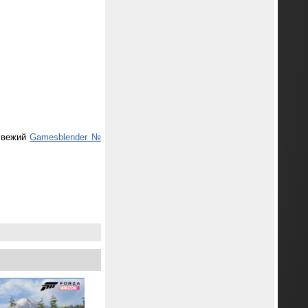
 свежий
Gamesblender №