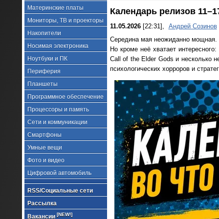
Материнские платы
Календарь релизов 11–17 
Мониторы, ТВ и проекторы
11.05.2026
[22:31],
Андрей Созинов
Накопители
Середина мая неожиданно мощная. Г
Носимая электроника
Но кроме неё хватает интересного: 
Ноутбуки и ПК
Call of the Elder Gods и нескольк
психологических хорроров и стратег
Периферия
Планшеты
Программное обеспечение
Процессоры и память
Сети и коммуникации
Смартфоны
Умные вещи
Фото и видео
Цифровой автомобиль
RSS/Социальные сети
Рассылка
[NEW!]
Вакансии