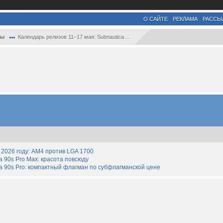
О САЙТЕ
РЕКЛАМА
РАССЫ
ры
Календарь релизов 11–17 мая: Subnautica ...
2026 году: AM4 против LGA 1700
90s Pro Max: красота повсюду
 90s Pro: компактный флагман по субфлагманской цене