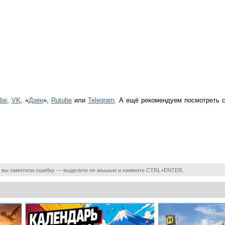
be
,
VK
, «
Дзен
»,
Rutube
или
Telegram
. А ещё рекомендуем посмотреть
 вы заметили ошибку — выделите ее мышью и нажмите CTRL+ENTER.