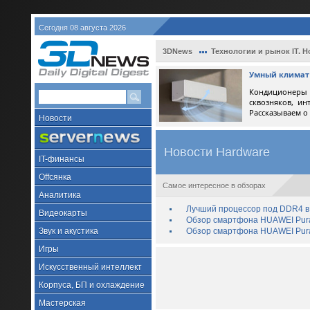
Сегодня 08 августа 2026
3DNews
Технологии и рынок IT. Н
Умный климат 
Кондиционеры 
сквозняков, ин
Рассказываем о
Новости
Новости Hardware
IT-финансы
Offсянка
Самое интересное в обзорах
Аналитика
Лучший процессор под DDR4 в 
Видеокарты
Обзор смартфона HUAWEI Pura 
Звук и акустика
Обзор смартфона HUAWEI Pura
Игры
Искусственный интеллект
Корпуса, БП и охлаждение
Мастерская