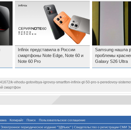
н
Infinix представила в России
Samsung нашла 
смартфоны Note Edge, Note 60 и
проблемы красне
Note 60 Pro
Galaxy S26 Ultra
141672/k-vihodu-gotovitsya-igrovoy-smartfon-infinix-gt-50-pro-s-peredovoy-sistem
ой смартфон
лама
Копирайт
Поиск
Пользовательское соглашение
Электронное периодическое издание "3ДНьюс" | Свидетельство о регистрации СМИ Э