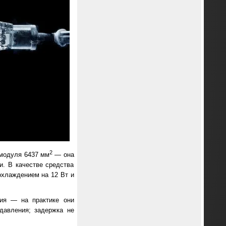
2
модуля 6437 мм
— она
и. В качестве средства
охлаждением на 12 Вт и
тия — на практике они
давления; задержка не