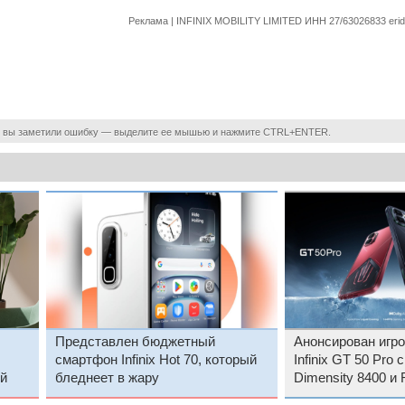
Реклама | INFINIX MOBILITY LIMITED ИНН 27/63026833 er
 вы заметили ошибку — выделите ее мышью и нажмите CTRL+ENTER.
Представлен бюджетный
Анонсирован игр
смартфон Infinix Hot 70, который
Infinix GT 50 Pro
й
бледнеет в жару
Dimensity 8400 и
по цене от $376