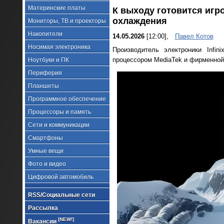
Материнские платы
К выходу готовится игро
охлаждения
Мониторы, ТВ и проекторы
Накопители
14.05.2026
[12:00],
Павел Котов
Носимая электроника
Производитель электроники Infi
процессором MediaTek и фирменной
Ноутбуки и ПК
Периферия
Планшеты
Программное обеспечение
Процессоры и память
Сети и коммуникации
Смартфоны
Умные вещи
Фото и видео
Цифровой автомобиль
RSS/Социальные сети
Рассылка
[NEW!]
Вакансии