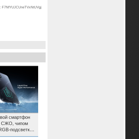
id: F7NfYUJCUneTVxNtUVgj
овой смартфон
 с СЖО, чипом
 RGB-подсветкой