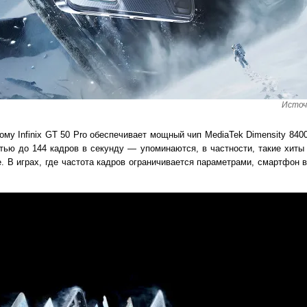
Источн
му Infinix GT 50 Pro обеспечивает мощный чип MediaTek Dimensity 840
ью до 144 кадров в секунду — упоминаются, в частности, такие хиты ка
re. В играх, где частота кадров ограничивается параметрами, смартфон