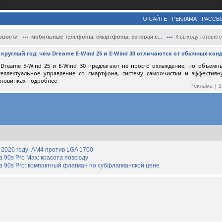
О САЙТЕ
РЕКЛАМА
РАССЫ
овости
мобильные телефоны, смартфоны, сотовая с...
К выходу готовится игровой смартфон Infi
круглый год: чем Dreame E-Wind 25 и E-Wind 30 отличаются от обычных ко
Dreame E-Wind 25 и E-Wind 30 предлагают не просто охлаждение, но объемн
теллектуальное управление со смартфона, систему самоочистки и эффектив
 новинках подробнее
Реклама | 
2026 году: AM4 против LGA 1700
90s Pro Max: красота повсюду
 90s Pro: компактный флагман по субфлагманской цене