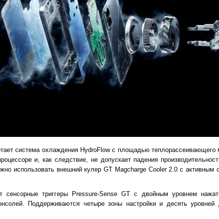
отает система охлаждения HydroFlow с площадью теплорассеивающего 
роцессоре и, как следствие, не допускает падения производительност
жно использовать внешний кулер GT Magcharge Cooler 2.0 с активным 
ют сенсорные триггеры Pressure-Sense GT с двойным уровнем нажа
нсолей. Поддерживаются четыре зоны настройки и десять уровней 