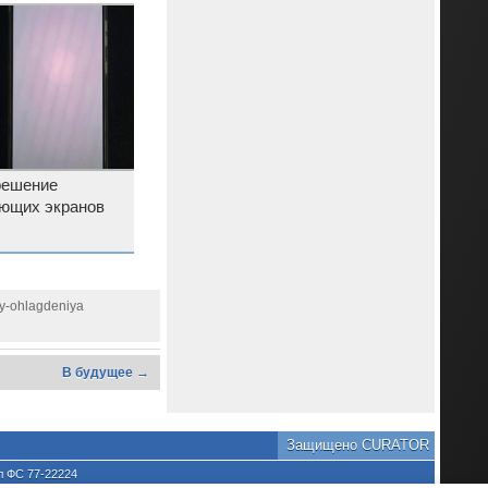
решение
ющих экранов
oy-ohlagdeniya
В будущее →
Защищено CURATOR
л ФС 77-22224