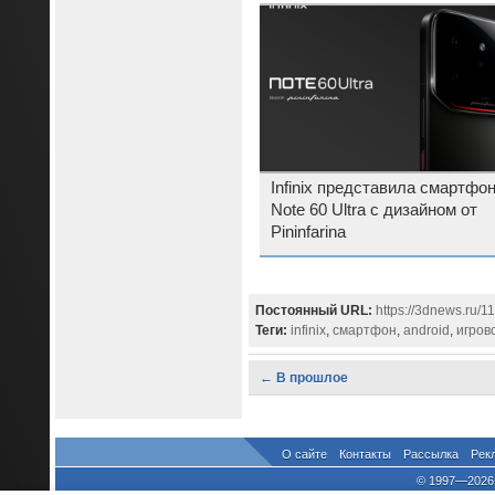
Infinix представила смартфо
Note 60 Ultra с дизайном от
Pininfarina
Постоянный URL:
https://3dnews.ru/1
Теги:
infinix
,
смартфон
,
android
,
игров
← В прошлое
О сайте
Контакты
Рассылка
Рек
© 1997—2026 