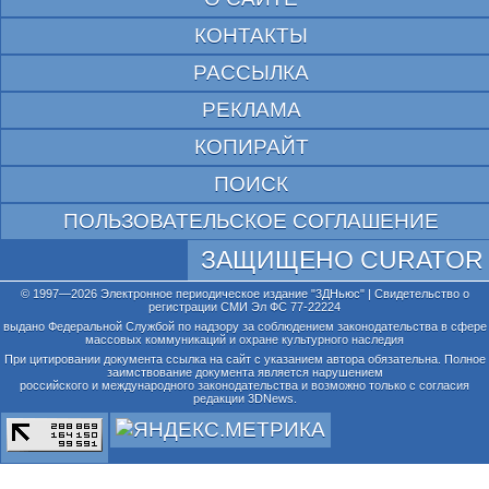
КОНТАКТЫ
РАССЫЛКА
РЕКЛАМА
КОПИРАЙТ
ПОИСК
ПОЛЬЗОВАТЕЛЬСКОЕ СОГЛАШЕНИЕ
ЗАЩИЩЕНО CURATOR
© 1997—2026 Электронное периодическое издание "3ДНьюс" | Свидетельство о
регистрации СМИ Эл ФС 77-22224
выдано Федеральной Службой по надзору за соблюдением законодательства в сфере
массовых коммуникаций и охране культурного наследия
При цитировании документа ссылка на сайт с указанием автора обязательна. Полное
заимствование документа является нарушением
российского и международного законодательства и возможно только с согласия
редакции 3DNews.