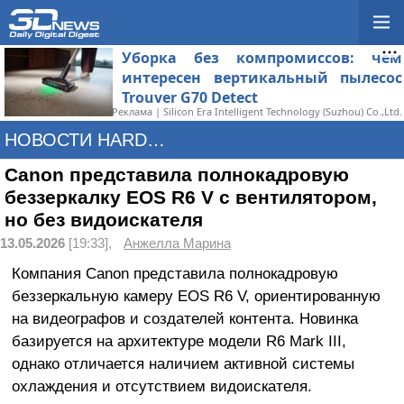
Уборка без компромиссов: чем
интересен вертикальный пылесос
Trouver G70 Detect
Реклама | Silicon Era Intelligent Technology (Suzhou) Co.,Ltd.
НОВОСТИ HARDWARE
Canon представила полнокадровую
беззеркалку EOS R6 V с вентилятором,
но без видоискателя
13.05.2026
[19:33],
Анжелла Марина
Компания Canon представила полнокадровую
беззеркальную камеру EOS R6 V, ориентированную
на видеографов и создателей контента. Новинка
базируется на архитектуре модели R6 Mark III,
однако отличается наличием активной системы
охлаждения и отсутствием видоискателя.