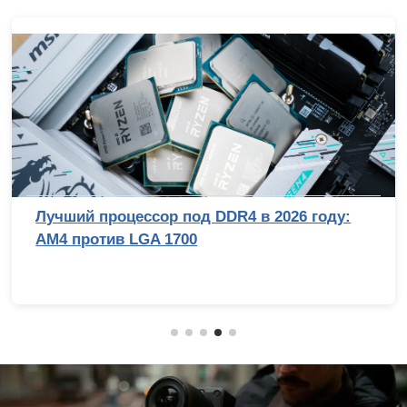
Снято в Голливуде? Почему Стэнли Кубри
физически не смог бы подделать лунную
походку