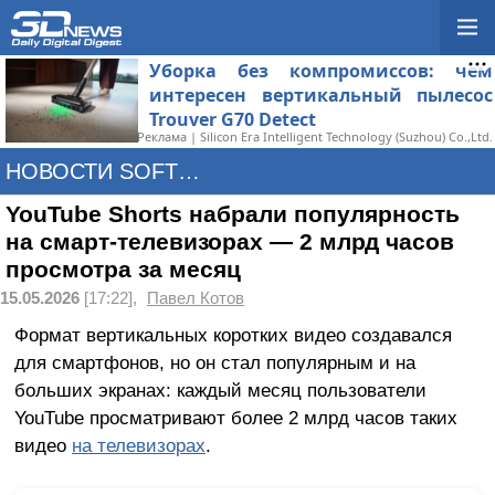
Уборка без компромиссов: чем
интересен вертикальный пылесос
Trouver G70 Detect
Реклама | Silicon Era Intelligent Technology (Suzhou) Co.,Ltd.
НОВОСТИ SOFTWARE
YouTube Shorts набрали популярность
на смарт-телевизорах — 2 млрд часов
просмотра за месяц
15.05.2026
[17:22],
Павел Котов
Формат вертикальных коротких видео создавался
для смартфонов, но он стал популярным и на
больших экранах: каждый месяц пользователи
YouTube просматривают более 2 млрд часов таких
видео
на телевизорах
.