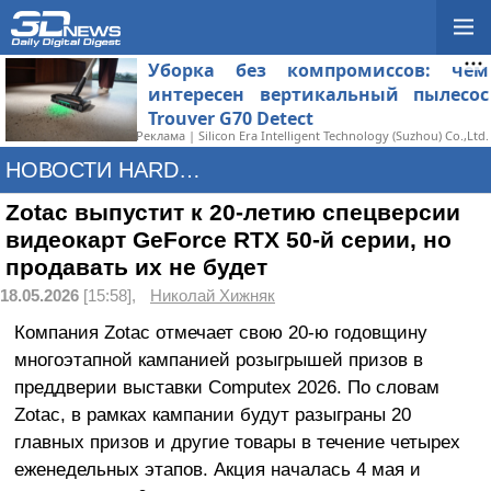
Уборка без компромиссов: чем
интересен вертикальный пылесос
Trouver G70 Detect
Реклама | Silicon Era Intelligent Technology (Suzhou) Co.,Ltd.
НОВОСТИ HARDWARE
Zotac выпустит к 20-летию спецверсии
видеокарт GeForce RTX 50-й серии, но
продавать их не будет
18.05.2026
[15:58],
Николай Хижняк
Компания Zotac отмечает свою 20-ю годовщину
многоэтапной кампанией розыгрышей призов в
преддверии выставки Computex 2026. По словам
Zotac, в рамках кампании будут разыграны 20
главных призов и другие товары в течение четырех
еженедельных этапов. Акция началась 4 мая и