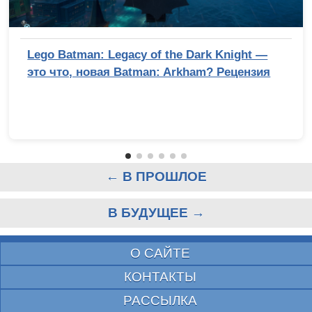
Lego Batman: Legacy of the Dark Knight —
это что, новая Batman: Arkham? Рецензия
← В ПРОШЛОЕ
В БУДУЩЕЕ →
О САЙТЕ
КОНТАКТЫ
РАССЫЛКА