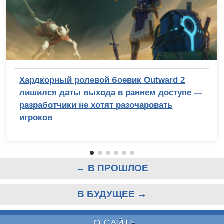
Хардкорный ролевой боевик Outward 2
лишился даты выхода в раннем доступе —
разработчики не хотят разочаровать
игроков
← В ПРОШЛОЕ
В БУДУЩЕЕ →
О САЙТЕ