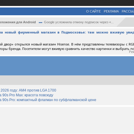
О САЙТЕ
РЕКЛАМА
РАССЫ
ложения для Android
Google усложнила отмену подписок через «...
ыла новый фирменный магазин в Подмосковье: там можно вживую увид
й двор» открылся новый магазин Hisense. В нём представлены телевизоры с RGB
торы бренда. Посетители могут вживую сравнить качество картинки и выбрать 
Ре
2026 году: AM4 против LGA 1700
90s Pro Max: красота повсюду
 90s Pro: компактный флагман по субфлагманской цене