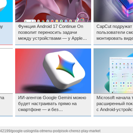
ay
Функция Android 17 Continue On
CapCut подружат
позволит переносить задачи
пользователи смо
между устройствами — у Apple
монтировать вид
такая есть уже 12 лет
навыков
ла
ИИ-агентов Google Gemini можно
Microsoft начала 
будет настраивать прямо на
расширенный пок
смартфоне — и без
с Android-устрой
корпоративной подписки
1142199/google-uslognila-otmenu-podpisok-cherez-play-market