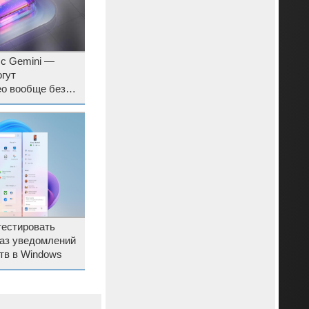
 с Gemini —
гут
ео вообще без
тестировать
аз уведомлений
ств в Windows