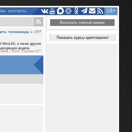
18+
ЛКА
КОНТАКТЫ
Включить темный режим
еть телевизоры с RGB
Показать курсы криптовалют
 MiniLED, а также другие
подходящую модель
клама | ООО "Горенье БТ"