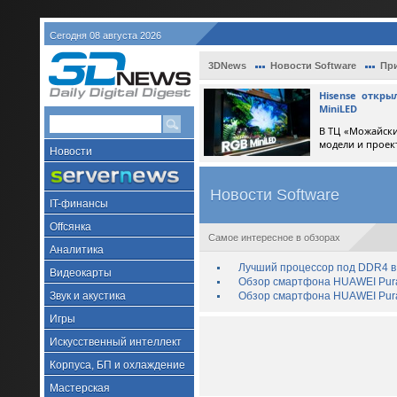
Сегодня 08 августа 2026
3DNews
Новости Software
При
Hisense откр
MiniLED
В ТЦ «Можайски
модели и проек
Новости
Новости Software
IT-финансы
Offсянка
Самое интересное в обзорах
Аналитика
Лучший процессор под DDR4 в 
Видеокарты
Обзор смартфона HUAWEI Pura 
Звук и акустика
Обзор смартфона HUAWEI Pura
Игры
Искусственный интеллект
Корпуса, БП и охлаждение
Мастерская