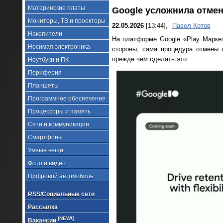
Материнские платы
Google усложнила отмен
Мониторы, ТВ и проекторы
22.05.2026
[13:44],
Павел Котов
Накопители
На платформе Google «Play Маркет
Носимая электроника
стороны, сама процедура отмены 
прежде чем сделать это.
Ноутбуки и ПК
Периферия
Планшеты
Программное обеспечение
Процессоры и память
Сети и коммуникации
Смартфоны
Умные вещи
Фото и видео
Цифровой автомобиль
RSS/Социальные сети
Рассылка
[NEW!]
Вакансии