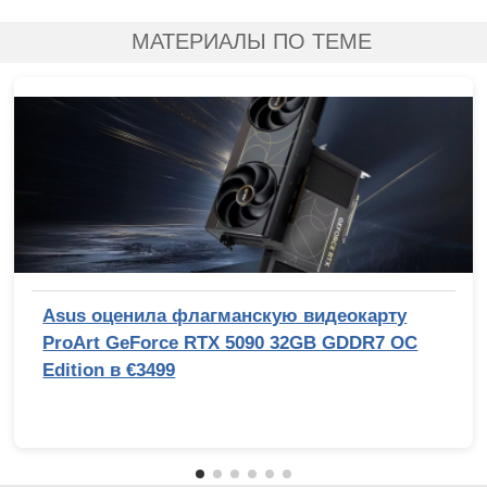
МАТЕРИАЛЫ ПО ТЕМЕ
Asus оценила флагманскую видеокарту
ProArt GeForce RTX 5090 32GB GDDR7 OC
Edition в €3499