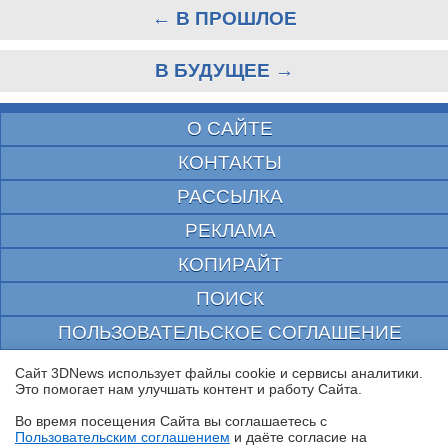
← В ПРОШЛОЕ
В БУДУЩЕЕ →
О САЙТЕ
КОНТАКТЫ
РАССЫЛКА
РЕКЛАМА
КОПИРАЙТ
ПОИСК
ПОЛЬЗОВАТЕЛЬСКОЕ СОГЛАШЕНИЕ
ЗАЩИЩЕНО CURATOR
Сайт 3DNews использует файлы cookie и сервисы аналитики.
Это помогает нам улучшать контент и работу Cайта.
© 1997—2026 Электронное периодическое издание "3ДНьюс" | Свидетельство о
регистрации СМИ Эл ФС 77-22224
Во время посещения Cайта вы соглашаетесь с
выдано Федеральной Службой по надзору за соблюдением законодательства в сфере
Пользовательским соглашением
и даёте согласие на
массовых коммуникаций и охране культурного наследия