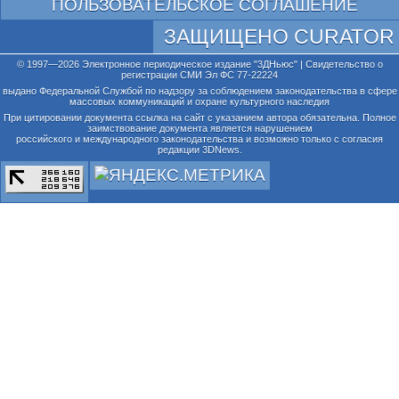
ПОЛЬЗОВАТЕЛЬСКОЕ СОГЛАШЕНИЕ
ЗАЩИЩЕНО CURATOR
© 1997—2026 Электронное периодическое издание "3ДНьюс" | Свидетельство о
регистрации СМИ Эл ФС 77-22224
выдано Федеральной Службой по надзору за соблюдением законодательства в сфере
массовых коммуникаций и охране культурного наследия
При цитировании документа ссылка на сайт с указанием автора обязательна. Полное
заимствование документа является нарушением
российского и международного законодательства и возможно только с согласия
редакции 3DNews.