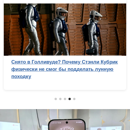
Снято в Голливуде? Почему Стэнли Кубрик
физически не смог бы подделать лунную
походку