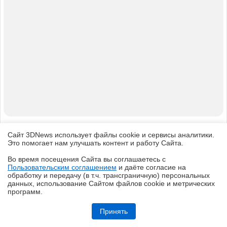
© 1997—2026 Электронное периодическое издание "3ДНьюс" | Свидетельство о
регистрации СМИ Эл ФС 77-22224
выдано Федеральной Службой по надзору за соблюдением законодательства в сфере
массовых коммуникаций и охране культурного наследия
При цитировании документа ссылка на сайт с указанием автора обязательна. Полное
заимствование документа является нарушением
российского и международного законодательства и возможно только с согласия
редакции 3DNews.
Сайт 3DNews использует файлы cookie и сервисы аналитики.
Это помогает нам улучшать контент и работу Cайта.
Во время посещения Cайта вы соглашаетесь с
Пользовательским соглашением
и даёте согласие на
✖
обработку и передачу (в т.ч. трансграничную) персональных
данных, использование Cайтом файлов cookie и метрических
программ.
Обзор видеокарты Acer Nitro Radeon RX 9060 XT OC 8G: на что
хватает 8 Гбайт VRAM?
Принять