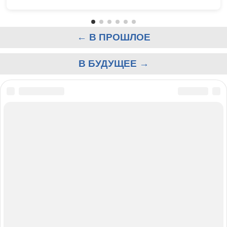
← В ПРОШЛОЕ
В БУДУЩЕЕ →
О САЙТЕ
КОНТАКТЫ
РАССЫЛКА
РЕКЛАМА
КОПИРАЙТ
ПОИСК
ПОЛЬЗОВАТЕЛЬСКОЕ СОГЛАШЕНИЕ
ЗАЩИЩЕНО CURATOR