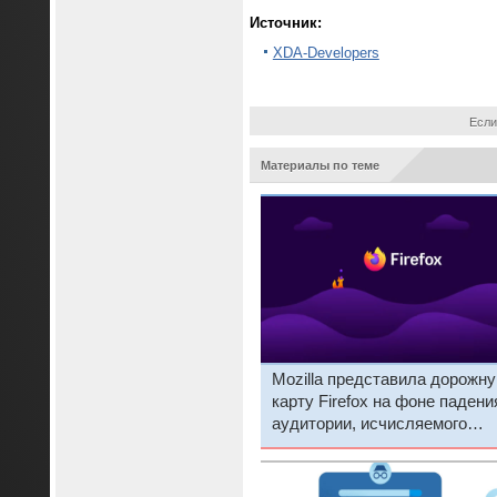
Источник:
XDA-Developers
Если
Материалы по теме
Mozilla представила дорожн
карту Firefox на фоне падени
аудитории, исчисляемого
миллионами человек в меся