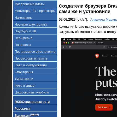
Материнские платы
Создатели браузера Bra
сами же и установили
Мониторы, ТВ и проекторы
Накопители
06.06.2026
[07:57],
Анжелла Марин
Носимая электроника
Компания Brave выпустила версию б
Ноутбуки и ПК
загрузить её можно только за плат
Периферия
Планшеты
Программное обеспечение
Процессоры и память
Сети и коммуникации
Смартфоны
Умные вещи
Фото и видео
Цифровой автомобиль
RSS/Социальные сети
Рассылка
[NEW!]
Вакансии