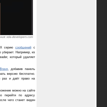
ия: xda-developers.com
в X серию
сообщений
с
о убирает. Например, из
ader, который удаляет
Brave
, добавив панель
вать версию бесплатно.
н раз и даёт право на
иложение можно на сайте
но перейти по адресу
после чего станет виден