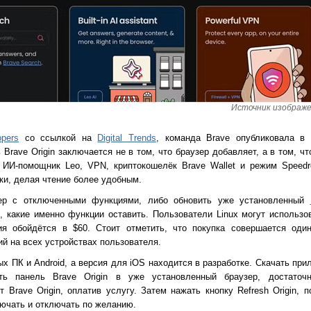
Источник изображен
pers
со ссылкой на
Digital Trends
, команда Brave опубликовала 
Brave Origin заключается не в том, что браузер добавляет, а в том, чт
 ИИ-помощник Leo, VPN, криптокошелёк Brave Wallet и режим Speedre
ки, делая чтение более удобным.
ер с отключенными функциями, либо обновить уже установленный
 какие именно функции оставить. Пользователи Linux могут использо
я обойдётся в $60. Стоит отметить, что покупка совершается оди
ий на всех устройствах пользователя.
ых ПК и Android, а версия для iOS находится в разработке. Скачать пр
ть панель Brave Origin в уже установленный браузер, достаточ
 Brave Origin, оплатив услугу. Затем нажать кнопку Refresh Origin, 
ючать и отключать по желанию.