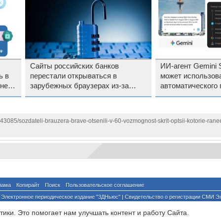
Сайты российских банков
ИИ-агент Gemini 
ь в
перестали открываться в
может использов
 не
зарубежных браузерах из-за
автоматического 
отзыва SSL-сертификатов
страниц, AI Pro с
всему миру
143085/sozdateli-brauzera-brave-otsenili-v-60-vozmognost-skrit-optsii-kotorie-ranee
лама
Копирайт
Поиск
Пользовательское соглашение
Электронное периодическое издание "3ДНьюс" | Свидетельство о регистрации СМИ Э
й по надзору за соблюдением законодательства в сфере массовых коммуникаций и о
ики. Это помогает нам улучшать контент и работу Cайта.
ента ссылка на сайт с указанием автора обязательна. Полное заимствование докумен
йского и международного законодательства и возможно только с согласия редакции 3