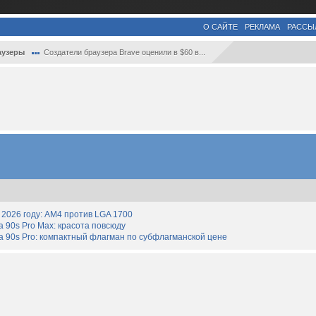
О САЙТЕ
РЕКЛАМА
РАССЫ
аузеры
Создатели браузера Brave оценили в $60 в...
2026 году: AM4 против LGA 1700
90s Pro Max: красота повсюду
 90s Pro: компактный флагман по субфлагманской цене