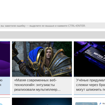
 вы заметили ошибку — выделите ее мышью и нажмите CTRL+ENTER.
ую
«Магия современных веб-
Учёные придумал
я
технологий»: энтузиасты
слежки через бр
реализовали мультиплеер
могут шпионить п
ц
классической Warсraft III: The
SSD
Frozen Throne в браузере