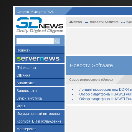
Сегодня 08 августа 2026
3DNews
Новости Software
Бр
Новости
Новости Software
IT-финансы
Offсянка
Самое интересное в обзорах
Аналитика
Лучший процессор под DDR4 в 
Видеокарты
Обзор смартфона HUAWEI Pura 
Звук и акустика
Обзор смартфона HUAWEI Pura
Игры
Искусственный интеллект
Корпуса, БП и охлаждение
Мастерская