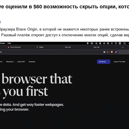
ve оценили в $60 возможность скрыть опции, кот
а
раузера Brave Origin, в которой не окажется некоторых ранее встроенн
у. Разовый платёж откроет доступ к отключению многих опций, сделав ве