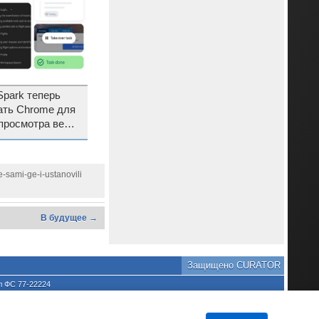
Spark теперь
ать Chrome для
просмотра веб-
тал доступен по
-sami-ge-i-ustanovili
В будущее →
Защищено CURATOR
л ФС 77-22224
хране культурного наследия
та является нарушением
DNews.