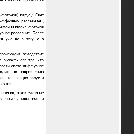
е глубокой проработки
(фотонов) парусу. Свет
диффузным рассеянием,
рямой импульс фотонов
узное рассеяние. Более
ся уже не в тягу, а в
происходит вследствие
 область спектра, что
орости света диффузное
ходить по направлению
ров, толкающих парус и
оектов.
 плёнки, а как сложные
делённые длины волн и