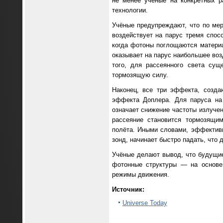
не менее учёные на конкретных р
технологии.
Учёные предупреждают, что по мер
воздействует на парус тремя спо
когда фотоны поглощаются матери
оказывает на парус наибольшее во
того, для рассеянного света сущ
тормозящую силу.
Наконец, все три эффекта, созда
эффекта Доплера. Для паруса на 
означает снижение частоты излуче
рассеяние становится тормозящи
полёта. Иными словами, эффективн
зонд, начинает быстро падать, что 
Учёные делают вывод, что будущие
фотонные структуры — на основе
режимы движения.
Источник:
Universe Today