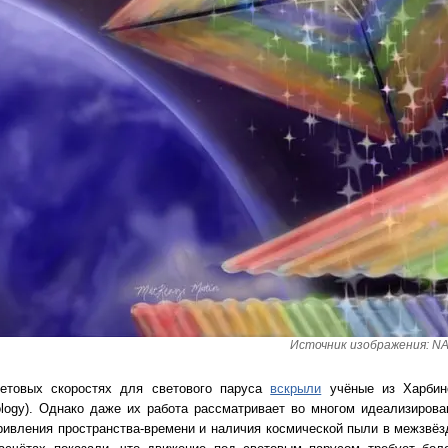
Источник изображения: NAS
етовых скоростях для светового паруса
вскрыли
учёные из Харбинс
chnology). Однако даже их работа рассматривает во многом идеализиро
ривления пространства-времени и наличия космической пыли в межзвёз