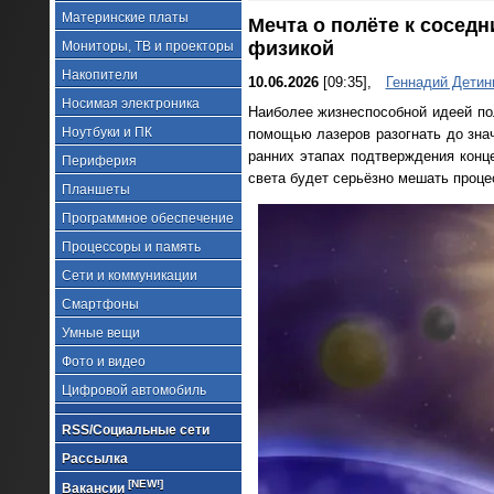
Материнские платы
Мечта о полёте к сосед
физикой
Мониторы, ТВ и проекторы
Накопители
10.06.2026
[09:35],
Геннадий Детин
Носимая электроника
Наиболее жизнеспособной идеей по
Ноутбуки и ПК
помощью лазеров разогнать до зна
ранних этапах подтверждения конце
Периферия
света будет серьёзно мешать проце
Планшеты
Программное обеспечение
Процессоры и память
Сети и коммуникации
Смартфоны
Умные вещи
Фото и видео
Цифровой автомобиль
RSS/Социальные сети
Рассылка
[NEW!]
Вакансии