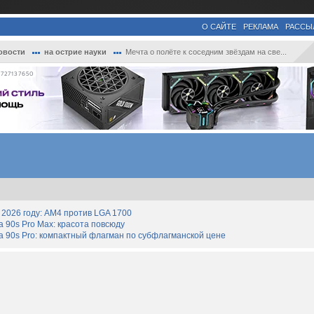
О САЙТЕ
РЕКЛАМА
РАССЫ
овости
на острие науки
Мечта о полёте к соседним звёздам на све...
727137650
2026 году: AM4 против LGA 1700
90s Pro Max: красота повсюду
 90s Pro: компактный флагман по субфлагманской цене