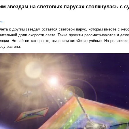
ним звёздам на световых парусах столкнулась с с
ич
лёта к другим звёздам остаётся световой парус, который вместе с не
чительной доли скорости света. Такие проекты рассматриваются и даж
пции. Но всё не так просто, выяснили китайские учёные. На релятивис
ссу разгона.