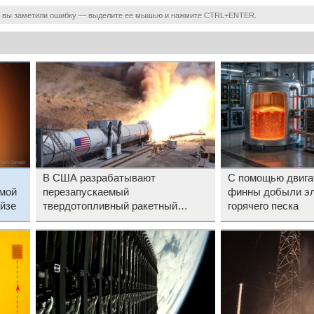
 вы заметили ошибку — выделите ее мышью и нажмите CTRL+ENTER.
В США разрабатывают
С помощью двига
имой
перезапускаемый
финны добыли эл
йзе
твердотопливный ракетный
горячего песка
двигатель — это сделает
спутники проще и надёжнее