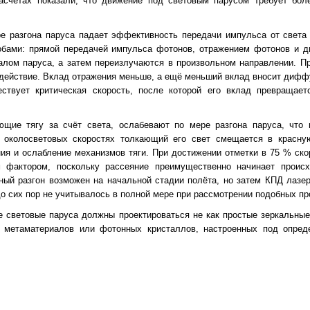
асчётах показали, что движение под световым парусом требует боле
е разгона паруса падает эффективность передачи импульса от света 
собами: прямой передачей импульса фотонов, отражением фотонов и 
алом паруса, а затем переизлучаются в произвольном направлении. П
здействие. Вклад отражения меньше, а ещё меньший вклад вносит дифф
ествует критическая скорость, после которой его вклад превращает
ющие тягу за счёт света, ослабевают по мере разгона паруса, что 
околосветовых скоростях толкающий его свет смещается в красную
ния и ослабление механизмов тяги. При достижении отметки в 75 % ск
м фактором, поскольку рассеяние преимущественно начинает проис
ый разгон возможен на начальной стадии полёта, но затем КПД лазе
до сих пор не учитывалось в полной мере при рассмотрении подобных пр
 световые паруса должны проектироваться не как простые зеркальные
 метаматериалов или фотонных кристаллов, настроенных под опре