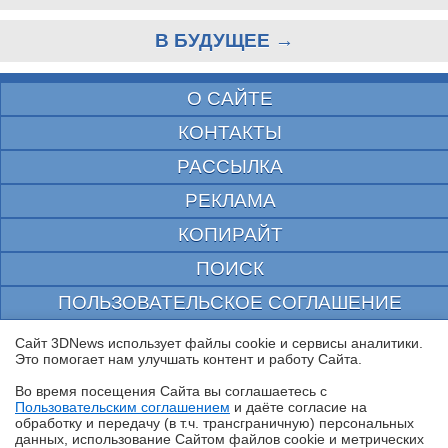
В БУДУЩЕЕ →
О САЙТЕ
КОНТАКТЫ
РАССЫЛКА
РЕКЛАМА
КОПИРАЙТ
ПОИСК
ПОЛЬЗОВАТЕЛЬСКОЕ СОГЛАШЕНИЕ
ЗАЩИЩЕНО CURATOR
Сайт 3DNews использует файлы cookie и сервисы аналитики.
Это помогает нам улучшать контент и работу Cайта.
© 1997—2026 Электронное периодическое издание "3ДНьюс" | Свидетельство о
регистрации СМИ Эл ФС 77-22224
Во время посещения Cайта вы соглашаетесь с
выдано Федеральной Службой по надзору за соблюдением законодательства в сфере
Пользовательским соглашением
и даёте согласие на
массовых коммуникаций и охране культурного наследия
✖
обработку и передачу (в т.ч. трансграничную) персональных
При цитировании документа ссылка на сайт с указанием автора обязательна. Полное
данных, использование Cайтом файлов cookie и метрических
заимствование документа является нарушением